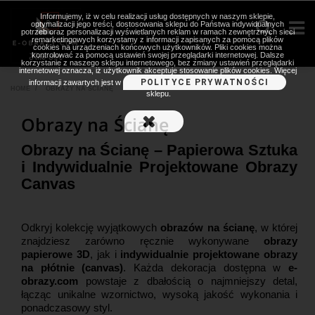
Informujemy, iż w celu realizacji usług dostępnych w naszym sklepie,
optymalizacji jego treści, dostosowania sklepu do Państwa indywidualnych
potrzeb oraz personalizacji wyświetlanych reklam w ramach zewnętrznych sieci
remarketingowych korzystamy z informacji zapisanych za pomocą plików
cookies na urządzeniach końcowych użytkowników. Pliki cookies można
kontrolować za pomocą ustawień swojej przeglądarki internetowej. Dalsze
korzystanie z naszego sklepu internetowego, bez zmiany ustawień przeglądarki
internetowej oznacza, iż użytkownik akceptuje stosowanie plików cookies. Więcej
POLITYCE PRYWATNOŚCI
informacji zawartych jest w
HOME
>
OBRAZY NA ŚCIANĘ
sklepu.
Obrazy na Ścianę
Obrazy na Ścianę – Papierowa Sztuka
i Indywidualnie Projektowane Obrazy
Canvas
Odkryj kolekcję wyjątkowych
obrazów na ścianę
, w której
znajdziesz zarówno ręcznie wykonywane
obrazy
papierowe 3D
, jak i
indywidualnie projektowane obrazy
na płótnie (canvas)
. Każda dekoracja dostępna w
e-
obrazy.com
powstaje z dbałością o najmniejszy detal,
łącząc unikalne wzornictwo, wysoką jakość wykonania i
ponadczasowy styl.