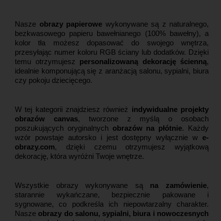
Nasze
obrazy papierowe
wykonywane są z naturalnego,
bezkwasowego papieru bawełnianego (100% bawełny), a
kolor tła możesz dopasować do swojego wnętrza,
przesyłając numer koloru RGB ściany lub dodatków. Dzięki
temu otrzymujesz
personalizowaną dekorację ścienną
,
idealnie komponującą się z aranżacją salonu, sypialni, biura
czy pokoju dziecięcego.
W tej kategorii znajdziesz również
indywidualne projekty
obrazów canvas
, tworzone z myślą o osobach
poszukujących oryginalnych
obrazów na płótnie
. Każdy
wzór powstaje autorsko i jest dostępny wyłącznie w
e-
obrazy.com
, dzięki czemu otrzymujesz wyjątkową
dekorację, która wyróżni Twoje wnętrze.
Wszystkie obrazy wykonywane są
na zamówienie
,
starannie wykańczane, bezpiecznie pakowane i
sygnowane, co podkreśla ich niepowtarzalny charakter.
Nasze
obrazy do salonu, sypialni, biura i nowoczesnych