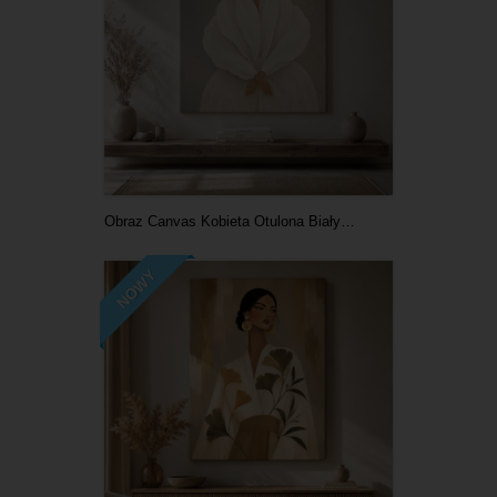
Obraz Canvas Kobieta Otulona Białymi Płatkami
NOWY