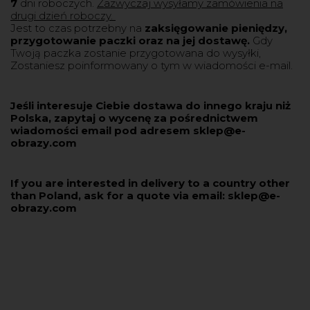
7
dni roboczych.
Zazwyczaj wysyłamy zamówienia na
drugi dzień roboczy.
Jest to czas potrzebny na
zaksięgowanie pieniędzy,
przygotowanie paczki oraz na jej dostawę.
Gdy
Twoją paczka zostanie przygotowana do wysyłki,
Zostaniesz poinformowany o tym w wiadomości e-mail.
Jeśli interesuje Ciebie dostawa do innego kraju niż
Polska, zapytaj o wycenę za pośrednictwem
wiadomości email pod adresem sklep@e-
obrazy.com
If you are interested in delivery to a country other
than Poland, ask for a quote via email: sklep@e-
obrazy.com