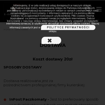
Informujemy, iż w celu realizacji usług dostępnych w naszym sklepie,
optymalizacji jego treści, dostosowania sklepu do Państwa indywidualnych
potrzeb oraz personalizacji wyświetlanych reklam w ramach zewnętrznych sieci
remarketingowych korzystamy z informacji zapisanych za pomocą plików
cookies na urządzeniach końcowych użytkowników. Pliki cookies można
kontrolować za pomocą ustawień swojej przeglądarki internetowej. Dalsze
korzystanie z naszego sklepu internetowego, bez zmiany ustawień przeglądarki
internetowej oznacza, iż użytkownik akceptuje stosowanie plików cookies. Więcej
POLITYCE PRYWATNOŚCI
informacji zawartych jest w
HOME
>
DOSTAWA
sklepu.
DOSTAWA
Koszt dostawy 20zł
SPOSOBY DOSTAWY
Dostawa realizowana jest za
pośrednictwem
profesjonalnej
firmy
kurierskiej:
InPost Paczkomaty
-
Jest to preferowany sposób
wysyłki plakatów w tubach oraz małych obrazów w