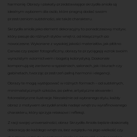
harmonię. Obrazy i plakaty przedstawiające skrzydła anioła są
idealnym wyborem dla osób, które pragną dodać swoim
przestrzeniom subtelności, ale także charakteru.
Skrzydła anioła jako element dekoracyjny to ponadczasowy motyw,
który pasuje do różnych stylów wnętrz, od klasycznych po
nowoczesne. Wykonane z wysokiej jakości materiałów, jak płótno
Canvas czy papier fotograficzny, obrazy te przyciągają wzrok swoim
wyrazistym wzornictwem i bogatą kolorystyką. Doskonale
komponują się zarówno w sypialniach, salonach, jak i biurach czy
gabinetach, tworząc przestrzeń pełną harmonii i elegancji.
Obrazy te mogą występować w różnych formach – od subtelnych,
minimalistycznych szkiców, po pełne, artystyczne akwarele i
fotorealistyczne ilustracje. Niezależnie od wybranego stylu, każdy
obraz z motywem skrzydeł anioła nadaje wnętrzu wyrafinowanego
charakteru, który sprzyja relaksowi i refleksji.
Z racji swojej uniwersalności, obraz Skrzydła Anioła będzie doskonałą
dekoracją do każdego wnętrza, bez względu na jego wielkość czy