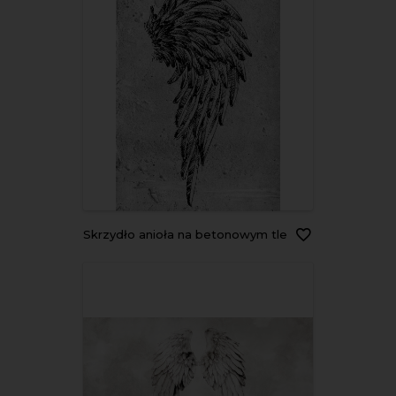
Skrzydło anioła na betonowym tle