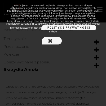
Informujemy, iż w celu realizacji usług dostępnych w naszym sklepie,
optymalizacji jego treści, dostosowania sklepu do Państwa indywidualnych
potrzeb oraz personalizacji wyświetlanych reklam w ramach zewnętrznych sieci
remarketingowych korzystamy z informacji zapisanych za pomocą plików
cookies na urządzeniach końcowych użytkowników. Pliki cookies można
kontrolować za pomocą ustawień swojej przeglądarki internetowej. Dalsze
korzystanie z naszego sklepu internetowego, bez zmiany ustawień przeglądarki
internetowej oznacza, iż użytkownik akceptuje stosowanie plików cookies. Więcej
POLITYCE PRYWATNOŚCI
informacji zawartych jest w
HOME
>
PLAKATY
>
TEMATYCZNIE
>
SKRZYDŁA ANIOŁA
sklepu.
Tematycznie
Przeznaczenie
Kolekcje
Obrazy wycinane z papieru
Skrzydła Anioła
Obraz Skrzydła Anioła to wyjątkowa dekoracja, która wprowadza do
wnętrz niepowtarzalny klimat pełen elegancji i spokoju. To motyw,
który od wieków fascynuje artystów i projektantów wnętrz,
symbolizując nie tylko delikatność i siłę, ale również duchową