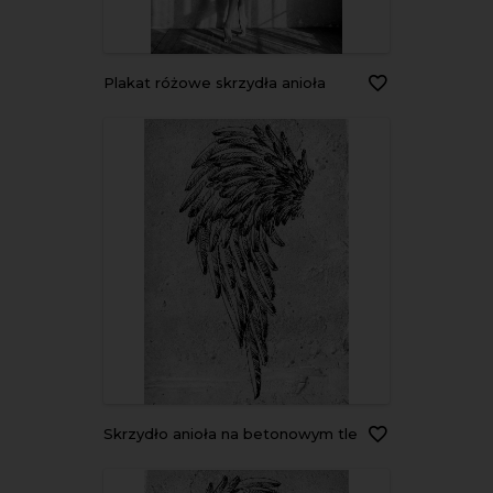
Plakat różowe skrzydła anioła
Skrzydło anioła na betonowym tle