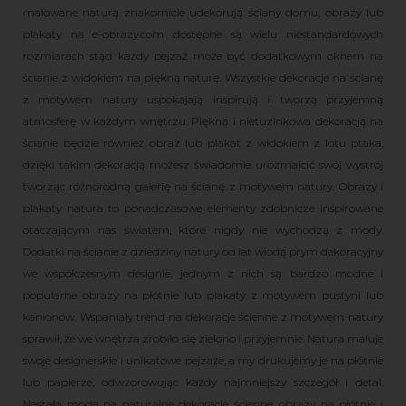
malowane naturą znakomicie udekorują ściany domu, obrazy lub
plakaty na e-obrazy.com dostępne są wielu niestandardowych
rozmiarach stąd każdy pejzaż może być dodatkowym oknem na
ścianie z widokiem na piękną naturę. Wszystkie dekoracje na ścianę
z motywem natury uspokajają inspirują i tworzą przyjemną
atmosferę w każdym wnętrzu. Piękną i nietuzinkowa dekoracją na
ścianie będzie również obraz lub plakat z widokiem z lotu ptaka,
dzięki takim dekoracją możesz świadomie urozmaicić swój wystrój
tworząc różnorodną galerię na ścianę z motywem natury. Obrazy i
plakaty natura to ponadczasowe elementy zdobnicze inspirowane
otaczającym nas światem, które nigdy nie wychodzą z mody.
Dodatki na ścianie z dziedziny natury od lat wiodą prym dekoracyjny
we współczesnym designie, jednym z nich są bardzo modne i
popularne obrazy na płótnie lub plakaty z motywem pustyni lub
kanionów. Wspaniały trend na dekoracje ścienne z motywem natury
sprawił, że we wnętrza zrobiło się zielono i przyjemnie. Natura maluje
swoje designerskie i unikatowe pejzaże, a my drukujemy je na płótnie
lub papierze, odwzorowując każdy najmniejszy szczegół i detal.
Nastała moda na naturalne dekoracje ścienne, obrazy na płótnie i