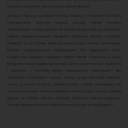
plakaty z motywem natury należą właśnie do nich.
Obrazy z Naturą na płótnie Canvas, Plakaty z motywem NATURA
nieprzerwanie zajmuje wysoką pozycję wśród trendów
dekoracyjnych i wnętrzarskich. W naszej kategorii Natura znajdziesz
piękne wyselekcjonowane fotografie Pejzażów, bardzo modnych
fotografii z Lotu Ptaka, pięknych piaszczystych Pustyń, kolorowych
Kaniów, majestatycznych Wodospadów, Gór sięgających nieba,
magicznego Księżyca, niepojęte zdjęcia Planet i Kosmosu, a także
fotografie naszej wyjątkowej planety Ziemi. Ogromna ilość Plakatów
i Obrazów z NATURĄ będzie prawdziwym szaleństwem dla
wszystkich miłośników natury, którzy czują potrzebę bliskości
natury w swoim wnętrzu. Zainspiruj się i znajdź interesujący Cię
motyw w szerokiej ofercie produktów e-obrazy.com., stwórz własną
galerię na ścianie. Oprócz dekoracji ściennych Natura polecamy
również obejrzenie innych kolekcji tematycznych w naszej galerii.