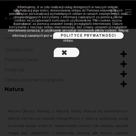
Informujemy, iż w celu realizacji usług dostępnych w naszym sklepie,
optymalizacji jego treści, dostosowania sklepu do Państwa indywidualnych
potrzeb oraz personalizacji wyświetlanych reklam w ramach zewnętrznych sieci
remarketingowych korzystamy z informacji zapisanych za pomocą plików
cookies na urządzeniach końcowych użytkowników. Pliki cookies można
kontrolować za pomocą ustawień swojej przeglądarki internetowej. Dalsze
korzystanie z naszego sklepu internetowego, bez zmiany ustawień przeglądarki
internetowej oznacza, iż użytkownik akceptuje stosowanie plików cookies. Więcej
POLITYCE PRYWATNOŚCI
informacji zawartych jest w
HOME
>
PLAKATY
>
TEMATYCZNIE
>
NATURA
sklepu.
Tematycznie
Przeznaczenie
Kolekcje
Obrazy wycinane z papieru
Natura
Natura Obrazy, Plakaty z Naturą. Obraz Natura na bawełnianym
płótnie Canvas lub plakaty fotograficzne z naturą upiększają swoją
przyrodą każde wnętrze. Niesamowite obrazy lub plakaty pejzaże
mogą być ukojeniem i doskonałą terapią dla ducha, pejzaże