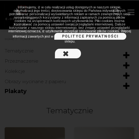
Informujemy, iż w celu realizacji usług dostępnych w naszym sklepie,
optymalizacji jego treści, dostosowania sklepu do Państwa indywidualnych
potrzeb oraz personalizacji wyświetlanych reklam w ramach zewnętrznych sieci
remarketingowych korzystamy z informacji zapisanych za pomocą plików
cookies na urządzeniach końcowych użytkowników. Pliki cookies można
kontrolować za pomocą ustawień swojej przeglądarki internetowej. Dalsze
korzystanie z naszego sklepu internetowego, bez zmiany ustawień przeglądarki
internetowej oznacza, iż użytkownik akceptuje stosowanie plików cookies. Więcej
POLITYCE PRYWATNOŚCI
informacji zawartych jest w
HOME
>
PLAKATY
sklepu.
Tematycznie
Przeznaczenie
Kolekcje
Obrazy wycinane z papieru
Plakaty
Tematycznie