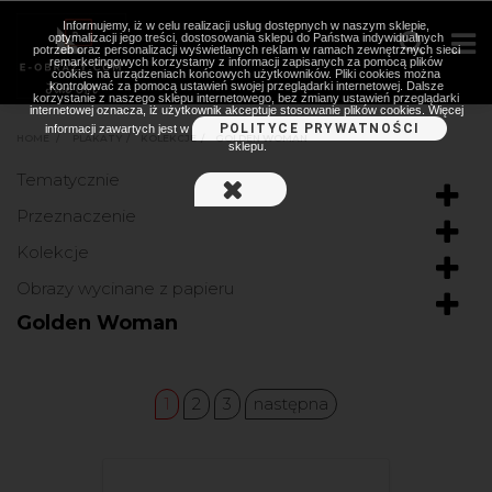
Informujemy, iż w celu realizacji usług dostępnych w naszym sklepie,
optymalizacji jego treści, dostosowania sklepu do Państwa indywidualnych
potrzeb oraz personalizacji wyświetlanych reklam w ramach zewnętrznych sieci
remarketingowych korzystamy z informacji zapisanych za pomocą plików
cookies na urządzeniach końcowych użytkowników. Pliki cookies można
kontrolować za pomocą ustawień swojej przeglądarki internetowej. Dalsze
korzystanie z naszego sklepu internetowego, bez zmiany ustawień przeglądarki
internetowej oznacza, iż użytkownik akceptuje stosowanie plików cookies. Więcej
POLITYCE PRYWATNOŚCI
informacji zawartych jest w
HOME
>
PLAKATY
>
KOLEKCJE
>
GOLDEN WOMAN
sklepu.
Tematycznie
Przeznaczenie
Kolekcje
Obrazy wycinane z papieru
Golden Woman
1
2
3
następna