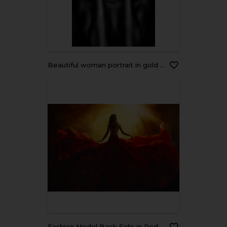
Beautiful woman portrait in gold and black colors
Fashion Model Back Side in Red Flying Dress, Woman Rear View, Gown Fabric Fly on Wind, Beautiful Girl Looking to Light