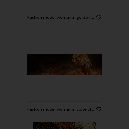
Fashion model woman in golden bright sparkles. Girl with golden skin and hair portrait closeup. Holiday glamour shiny professional makeup on black
Fashion model woman in colorful bright golden sparkles posing with fantasy flower. Portrait of beautiful girl with glowing makeup