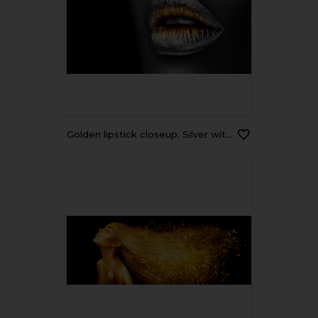
Golden lipstick closeup. Silver with Gold metal lips. Beautiful makeup. Sexy lips