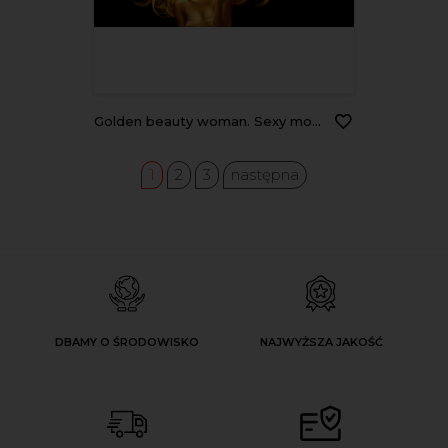
Golden beauty woman. Sexy model girl with golden makeup and long hair pointing hand over black. Metallic gold glowing skin and fluttering hair
1
2
3
następna
DBAMY O ŚRODOWISKO
NAJWYŻSZA JAKOŚĆ