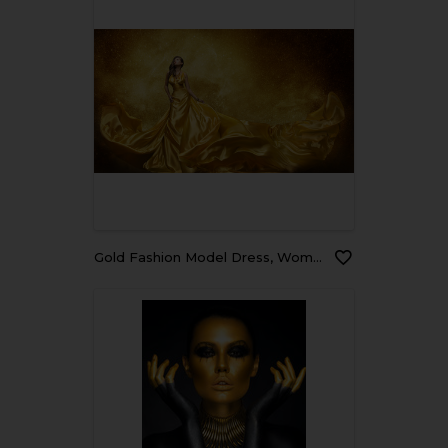
Gold Fashion Model Dress, Woman Golden Silk Gown Flowing Fabric