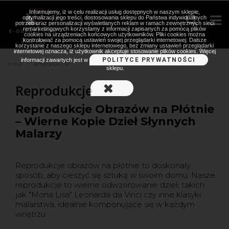
Informujemy, iż w celu realizacji usług dostępnych w naszym sklepie,
optymalizacji jego treści, dostosowania sklepu do Państwa indywidualnych
potrzeb oraz personalizacji wyświetlanych reklam w ramach zewnętrznych sieci
remarketingowych korzystamy z informacji zapisanych za pomocą plików
cookies na urządzeniach końcowych użytkowników. Pliki cookies można
kontrolować za pomocą ustawień swojej przeglądarki internetowej. Dalsze
korzystanie z naszego sklepu internetowego, bez zmiany ustawień przeglądarki
internetowej oznacza, iż użytkownik akceptuje stosowanie plików cookies. Więcej
POLITYCE PRYWATNOŚCI
informacji zawartych jest w
HOME
>
REPRODUKCJE
sklepu.
Reprodukcje
Reprodukcje Obrazów na Płótnie
– Wierne Kopie Dzieł Słynnych
Malarzy
Reprodukcje obrazów na płótnie to doskonały
sposób, aby cieszyć się sztuką w swoim domu. Nasze
reprodukcje to wierne odwzorowanie dzieł, takich
jak "Mona Lisa" Leonarda da Vinci czy inne klasyki
malarstwa, idealnie komponujące się w każdym
wnętrzu.