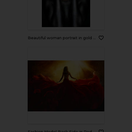
Beautiful woman portrait in gold and black colors
Fashion Model Back Side in Red Flying Dress, Woman Rear View, Gown Fabric Fly on Wind, Beautiful Girl Looking to Light