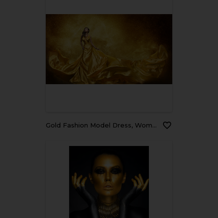
Gold Fashion Model Dress, Woman Golden Silk Gown Flowing Fabric