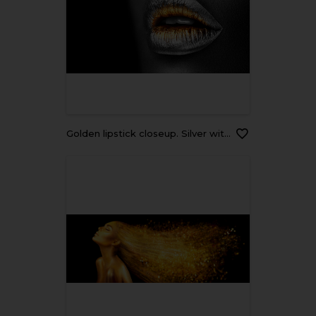
Golden lipstick closeup. Silver with Gold metal lips. Beautiful makeup. Sexy lips