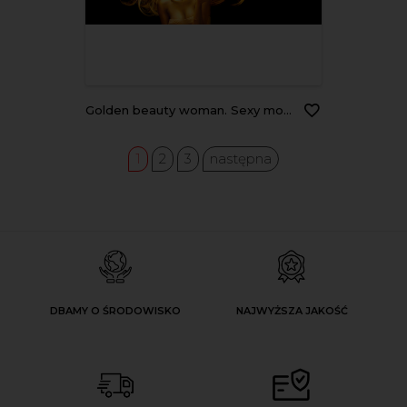
Golden beauty woman. Sexy model girl with golden makeup and long hair pointing hand over black. Metallic gold glowing skin and fluttering hair
1
2
3
następna
DBAMY O ŚRODOWISKO
NAJWYŻSZA JAKOŚĆ