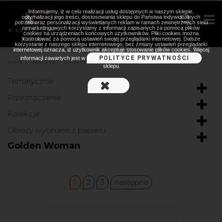
Informujemy, iż w celu realizacji usług dostępnych w naszym sklepie,
optymalizacji jego treści, dostosowania sklepu do Państwa indywidualnych
potrzeb oraz personalizacji wyświetlanych reklam w ramach zewnętrznych sieci
remarketingowych korzystamy z informacji zapisanych za pomocą plików
cookies na urządzeniach końcowych użytkowników. Pliki cookies można
kontrolować za pomocą ustawień swojej przeglądarki internetowej. Dalsze
korzystanie z naszego sklepu internetowego, bez zmiany ustawień przeglądarki
internetowej oznacza, iż użytkownik akceptuje stosowanie plików cookies. Więcej
POLITYCE PRYWATNOŚCI
informacji zawartych jest w
HOME
>
PLAKATY
>
KOLEKCJE
>
GOLDEN WOMAN
sklepu.
Tematycznie
Przeznaczenie
Kolekcje
Obrazy wycinane z papieru
Golden Woman
1
2
3
następna