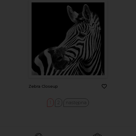
Zebra Closeup
1
2
następna