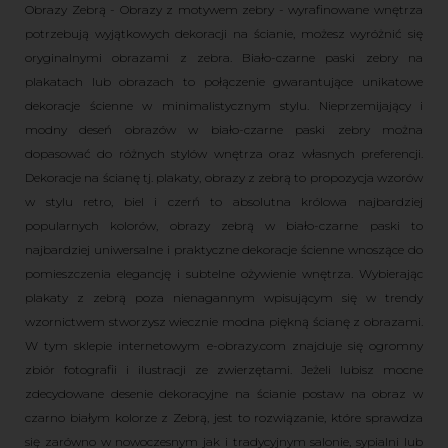
Obrazy Zebrą - Obrazy z motywem zebry - wyrafinowane wnętrza
potrzebują wyjątkowych dekoracji na ścianie, możesz wyróżnić się
oryginalnymi obrazami z zebra. Biało-czarne paski zebry na
plakatach lub obrazach to połączenie gwarantujące unikatowe
dekoracje ścienne w minimalistycznym stylu. Nieprzemijający i
modny deseń obrazów w biało-czarne paski zebry można
dopasować do różnych stylów wnętrza oraz własnych preferencji.
Dekoracje na ścianę tj. plakaty, obrazy z zebrą to propozycja wzorów
w stylu retro, biel i czerń to absolutna królowa najbardziej
popularnych kolorów, obrazy zebrą w biało-czarne paski to
najbardziej uniwersalne i praktyczne dekoracje ścienne wnoszące do
pomieszczenia elegancję i subtelne ożywienie wnętrza. Wybierając
plakaty z zebrą poza nienagannym wpisującym się w trendy
wzornictwem stworzysz wiecznie modna piękną ścianę z obrazami.
W tym sklepie internetowym e-obrazy.com znajduje się ogromny
zbiór fotografii i ilustracji ze zwierzętami. Jeżeli lubisz mocne
zdecydowane desenie dekoracyjne na ścianie postaw na obraz w
czarno białym kolorze z Zebrą, jest to rozwiązanie, które sprawdza
się zarówno w nowoczesnym jak i tradycyjnym salonie, sypialni lub