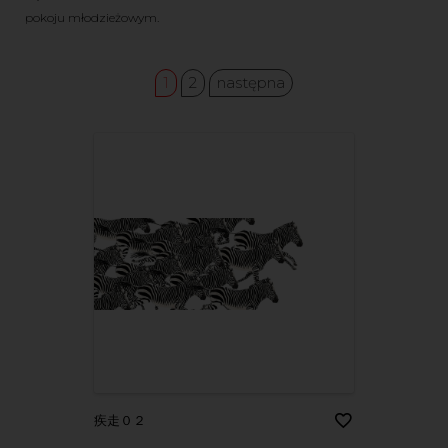
pokoju młodzieżowym.
1
2
następna
疾走０２