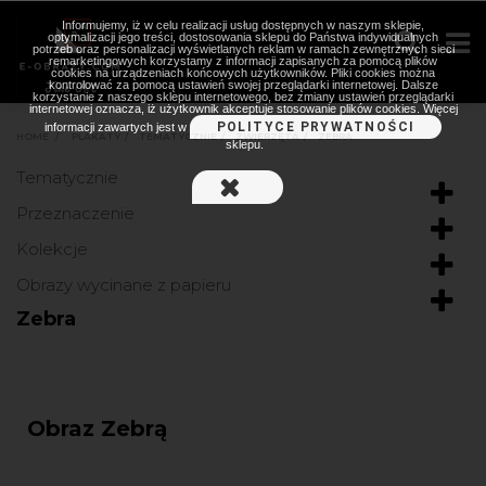
Informujemy, iż w celu realizacji usług dostępnych w naszym sklepie,
optymalizacji jego treści, dostosowania sklepu do Państwa indywidualnych
potrzeb oraz personalizacji wyświetlanych reklam w ramach zewnętrznych sieci
remarketingowych korzystamy z informacji zapisanych za pomocą plików
cookies na urządzeniach końcowych użytkowników. Pliki cookies można
kontrolować za pomocą ustawień swojej przeglądarki internetowej. Dalsze
korzystanie z naszego sklepu internetowego, bez zmiany ustawień przeglądarki
internetowej oznacza, iż użytkownik akceptuje stosowanie plików cookies. Więcej
POLITYCE PRYWATNOŚCI
informacji zawartych jest w
HOME
>
PLAKATY
>
TEMATYCZNIE
>
ZWIERZĘTA
>
ZEBRA
sklepu.
Tematycznie
Przeznaczenie
Kolekcje
Obrazy wycinane z papieru
Zebra
Obraz Zebrą