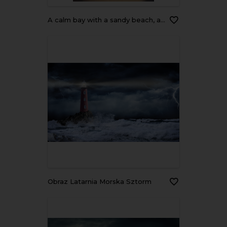
a calm bay with a sandy beach, a lighthouse on a distant cliff, and a sailboat moored near the shore
Obraz Latarnia Morska Sztorm