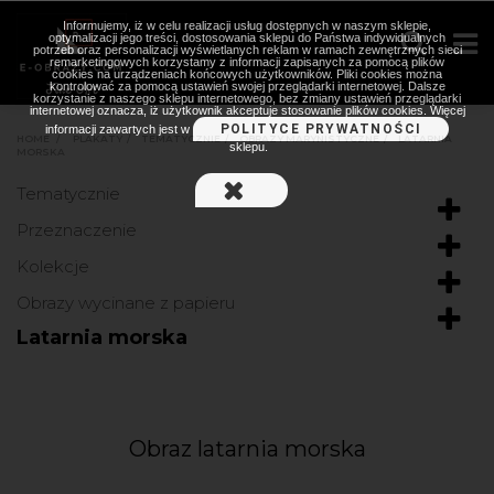
Informujemy, iż w celu realizacji usług dostępnych w naszym sklepie,
optymalizacji jego treści, dostosowania sklepu do Państwa indywidualnych
potrzeb oraz personalizacji wyświetlanych reklam w ramach zewnętrznych sieci
remarketingowych korzystamy z informacji zapisanych za pomocą plików
cookies na urządzeniach końcowych użytkowników. Pliki cookies można
kontrolować za pomocą ustawień swojej przeglądarki internetowej. Dalsze
korzystanie z naszego sklepu internetowego, bez zmiany ustawień przeglądarki
internetowej oznacza, iż użytkownik akceptuje stosowanie plików cookies. Więcej
POLITYCE PRYWATNOŚCI
informacji zawartych jest w
HOME
>
PLAKATY
>
TEMATYCZNIE
>
OBRAZY MARYNISTYCZNE
>
LATARNIA
sklepu.
MORSKA
Tematycznie
Przeznaczenie
Kolekcje
Obrazy wycinane z papieru
Latarnia morska
Obraz latarnia morska