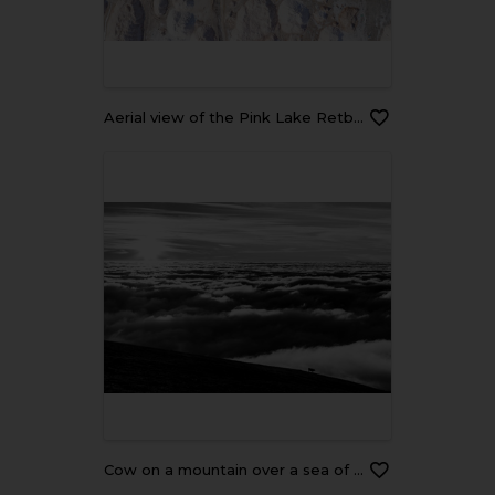
Aerial view of the Pink Lake Retba or Lac Rose in Senegal. Photo made by drone from above. Africa Natural Landscape.
Cow on a mountain over a sea of fog at sunset