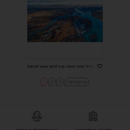
Aerial view and top view river in Iceland. Beautiful natural backdrop.
1
2
3
następna