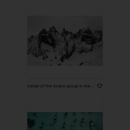
Detail of the Sciero group in the Rhaetian Alps in Switzerland. Black and white fine art mountain winter