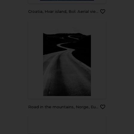
Croatia, Hvar island, Bol. Aerial view at the Zlatni Rat. Beach and sea from air. Famous place in Croatia. Summer seascape from drone. Travel - image
road in the mountains, Norge, Europa