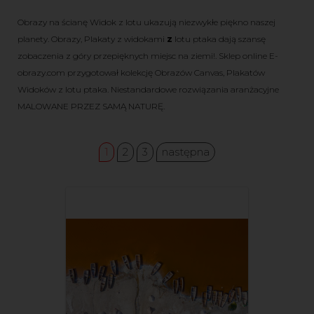
Obrazy na ścianę Widok z lotu
ukazują niezwykłe piękno naszej
planety. Obrazy, Plakaty z widokami
z
lotu ptaka dają szansę
zobaczenia z góry przepięknych miejsc na ziemi!. Sklep online E-
obrazy.com przygotował kolekcję Obrazów Canvas, Plakatów
Widoków z lotu ptaka. Niestandardowe rozwiązania aranżacyjne
MALOWANE PRZEZ SAMĄ NATURĘ.
1
2
3
następna