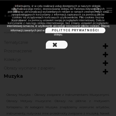
Informujemy, iż w celu realizacji usług dostępnych w naszym sklepie,
optymalizacji jego treści, dostosowania sklepu do Państwa indywidualnych
potrzeb oraz personalizacji wyświetlanych reklam w ramach zewnętrznych sieci
remarketingowych korzystamy z informacji zapisanych za pomocą plików
cookies na urządzeniach końcowych użytkowników. Pliki cookies można
kontrolować za pomocą ustawień swojej przeglądarki internetowej. Dalsze
korzystanie z naszego sklepu internetowego, bez zmiany ustawień przeglądarki
internetowej oznacza, iż użytkownik akceptuje stosowanie plików cookies. Więcej
POLITYCE PRYWATNOŚCI
informacji zawartych jest w
HOME
>
PLAKATY
>
TEMATYCZNIE
>
MUZYKA
sklepu.
Tematycznie
Przeznaczenie
Kolekcje
Obrazy wycinane z papieru
Muzyka
Obrazy Muzyka - Obrazy związane z Instrumentami Muzycznymi.
Obrazy Motywy muzyczne. Obrazy na płótnie z motywem
fortepianu.
W kategorii Muzyka znajdziemy wizerunki artystów,
instrumenty, nuty oraz inne przedmioty związane z muzyką. Nawet