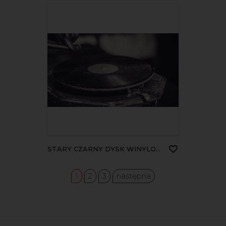
STARY CZARNY DYSK WINYLOWY
1
2
3
następna