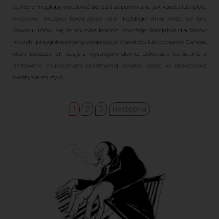
te, które mogłoby wydawać się dziś zapomniane, jak kaseta lub płyta
winylowa. Muzyka towarzyszy nam każdego dnia, więc nie bez
powodu mówi się, że muzyka łagodzi obyczaje. Specjalnie dla fanów
muzyki przygotowaliśmy propozycje plakatów lub obrazów Canvas,
które połączą ich pasję z wystrojem domu. Dekoracje na ścianę z
motywem muzycznym przemienią zwykły pokój w prawdziwą
świątynię muzyki.
1
2
3
następna