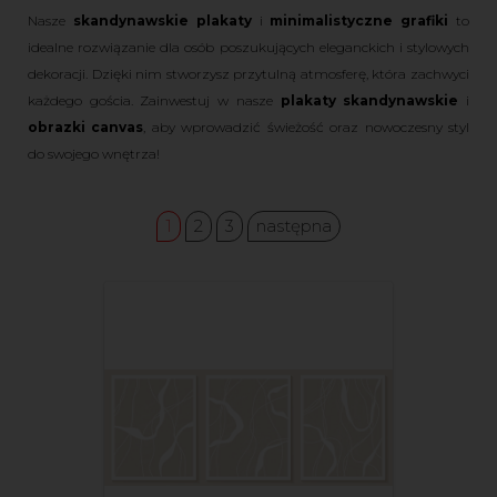
Nasze
skandynawskie plakaty
i
minimalistyczne grafiki
to
idealne rozwiązanie dla osób poszukujących eleganckich i stylowych
dekoracji. Dzięki nim stworzysz przytulną atmosferę, która zachwyci
każdego gościa. Zainwestuj w nasze
plakaty skandynawskie
i
obrazki canvas
, aby wprowadzić świeżość oraz nowoczesny styl
do swojego wnętrza!
1
2
3
następna