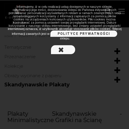
Informujemy, iż w celu realizacji usług dostępnych w naszym sklepie,
optymalizacji jego treści, dostosowania sklepu do Państwa indywidualnych
potrzeb oraz personalizacji wyświetlanych reklam w ramach zewnętrznych sieci
remarketingowych korzystamy z informacji zapisanych za pomocą plików
cookies na urządzeniach końcowych użytkowników. Pliki cookies można
kontrolować za pomocą ustawień swojej przeglądarki internetowej. Dalsze
korzystanie z naszego sklepu internetowego, bez zmiany ustawień przeglądarki
internetowej oznacza, iż użytkownik akceptuje stosowanie plików cookies. Więcej
POLITYCE PRYWATNOŚCI
informacji zawartych jest w
HOME
>
PLAKATY
>
TEMATYCZNIE
>
SKANDYNAWSKIE PLAKATY
sklepu.
Tematycznie
Przeznaczenie
Kolekcje
Obrazy wycinane z papieru
Skandynawskie Plakaty
Plakaty Skandynawskie -
Minimalistyczne Grafiki na Ścianę