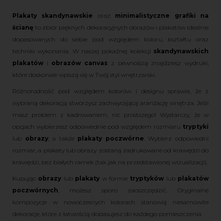
Plakaty skandynawskie
oraz
minimalistyczne grafiki na
ścianę
to zbiór pięknych dekoracyjnych obrazów i plakatów idealnie
dopasowanych do siebie pod względem koloru, kształtu oraz
techniki wykonania. W naszej pokaźnej kolekcji
skandynawskich
plakatów
i
obrazów canvas
z pewnością znajdziesz wydruki,
które doskonale wpiszą się w Twój styl wnętrzarski.
Różnorodność pod względem kolorów i designu sprawia, że z
wybraną dekoracją stworzysz zachwycającą aranżację wnętrza. Jeśli
masz problem z kadrowaniem, nic prostszego! Wystarczy, że w
opcjach wybierzesz odpowiednie pod względem rozmiaru
tryptyki
lub
obrazy
, a także
plakaty poczwórne
. Wybierz odpowiedni
rozmiar, a plakaty lub obrazy zostaną zadrukowane od krawędzi do
krawędzi, bez białych ramek (tak jak na przedstawionej wizualizacji).
Kupując
obrazy
lub
plakaty
w formie
tryptyków
lub
plakatów
poczwórnych
, możesz sporo zaoszczędzić. Oryginalne
kompozycje w nowoczesnych kolorach stanowią niesamowite
dekoracje, które z łatwością dopasujesz do każdego pomieszczenia.