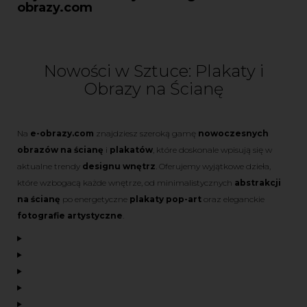
obrazy.com
Nowości w Sztuce: Plakaty i
Obrazy na Ścianę
Na
e-obrazy.com
znajdziesz szeroką gamę
nowoczesnych
obrazów na ścianę
i
plakatów
, które doskonale wpisują się w
aktualne trendy
designu wnętrz
. Oferujemy wyjątkowe dzieła,
które wzbogacą każde wnętrze, od minimalistycznych
abstrakcji
na ścianę
po energetyczne
plakaty pop-art
oraz eleganckie
fotografie artystyczne
.