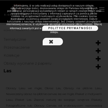
Informujemy, iż w celu realizacji usług dostępnych w naszym sklepie,
optymalizacji jego treści, dostosowania sklepu do Państwa indywidualnych
potrzeb oraz personalizacji wyświetlanych reklam w ramach zewnętrznych sieci
remarketingowych korzystamy z informacji zapisanych za pomocą plików
cookies na urządzeniach końcowych użytkowników. Pliki cookies można
kontrolować za pomocą ustawień swojej przeglądarki internetowej. Dalsze
korzystanie z naszego sklepu internetowego, bez zmiany ustawień przeglądarki
internetowej oznacza, iż użytkownik akceptuje stosowanie plików cookies. Więcej
POLITYCE PRYWATNOŚCI
informacji zawartych jest w
HOME
>
PLAKATY
>
TEMATYCZNIE
>
BOTANIKA
>
LAS
sklepu.
Tematycznie
Przeznaczenie
Kolekcje
Obrazy wycinane z papieru
Las
Obrazy Lasu we mgle, Obraz Las, Obrazy na płótnie Lasu.
Nowoczesny obraz na płótnie canvas las we mgle. Plakat z motywem
Lasu, Plakat Las. Zaproś naturę do swojego wnętrza Plakaty
Fotograficzne lub Obrazy Canvas od e-obrazy.com wprowadzą