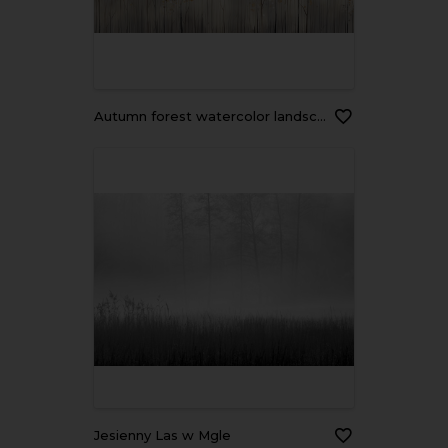
autumn forest watercolor landscape in gray calm tones soft color
Jesienny Las w Mgle