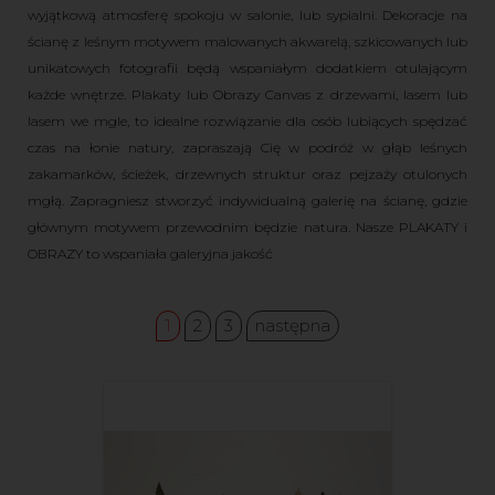
wyjątkową atmosferę spokoju w salonie, lub sypialni. Dekoracje na
ścianę z leśnym motywem malowanych akwarelą, szkicowanych lub
unikatowych fotografii będą wspaniałym dodatkiem otulającym
każde wnętrze. Plakaty lub Obrazy Canvas z drzewami, lasem lub
lasem we mgle, to idealne rozwiązanie dla osób lubiących spędzać
czas na łonie natury, zapraszają Cię w podróż w głąb leśnych
zakamarków, ścieżek, drzewnych struktur oraz pejzaży otulonych
mgłą. Zapragniesz stworzyć indywidualną galerię na ścianę, gdzie
głównym motywem przewodnim będzie natura. Nasze PLAKATY i
OBRAZY to wspaniała galeryjna jakość
1
2
3
następna