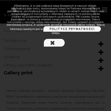
Informujemy, iż w celu realizacji usług dostępnych w naszym sklepie,
optymalizacji jego treści, dostosowania sklepu do Państwa indywidualnych
potrzeb oraz personalizacji wyświetlanych reklam w ramach zewnętrznych sieci
remarketingowych korzystamy z informacji zapisanych za pomocą plików
cookies na urządzeniach końcowych użytkowników. Pliki cookies można
kontrolować za pomocą ustawień swojej przeglądarki internetowej. Dalsze
korzystanie z naszego sklepu internetowego, bez zmiany ustawień przeglądarki
internetowej oznacza, iż użytkownik akceptuje stosowanie plików cookies. Więcej
POLITYCE PRYWATNOŚCI
informacji zawartych jest w
HOME
>
PLAKATY
>
TEMATYCZNIE
>
GALLERY PRINT
sklepu.
Tematycznie
Przeznaczenie
Kolekcje
Obrazy wycinane z papieru
Gallery print
Obrazy Ilustracje Kwiatów - kolekcja Obrazów, Plakatów GALLERY
PRINT przedstawia najbardziej popularne reprodukcje malowanych
Kwiatów. Wspaniałe prace twórcy stworzą indywidualny styl w
Twoim mieszkaniu, polecamy najpiękniejsze drukowane reprodukcje