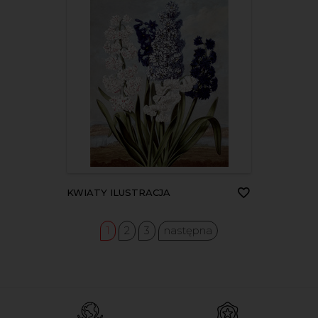
KWIATY ILUSTRACJA
1
2
3
następna