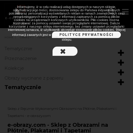
Informujemy, iż w celu realizacji usług dostępnych w naszym sklepie,
optymalizacji jego treści, dostosowania sklepu do Państwa indywidualnych
potrzeb oraz personalizacji wyświetlanych reklam w ramach zewnętrznych sieci
remarketingowych korzystamy z informacji zapisanych za pomocą plików
cookies na urządzeniach końcowych użytkowników. Pliki cookies można
kontrolować za pomocą ustawień swojej przeglądarki internetowej. Dalsze
korzystanie z naszego sklepu internetowego, bez zmiany ustawień przeglądarki
internetowej oznacza, iż użytkownik akceptuje stosowanie plików cookies. Więcej
POLITYCE PRYWATNOŚCI
informacji zawartych jest w
HOME
>
OBRAZY
>
TEMATYCZNIE
sklepu.
Tematycznie
Przeznaczenie
Kolekcje
Obrazy wycinane z papieru
Tematycznie
Sklep z Ręcznie Wykonanymi Obrazami na Płótnie, Plakatami i
Tapetami - e-obrazy.com
e-obrazy.com - Sklep z Obrazami na
Płótnie, Plakatami i Tapetami