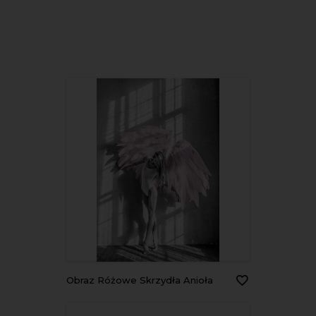
Obraz Różowe Skrzydła Anioła