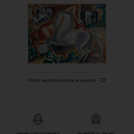
Obraz na płótnie Konie w pejzażu
DBAMY O ŚRODOWISKO
NAJWYŻSZA JAKOŚĆ