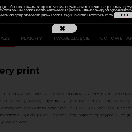
cji jego treści, dostosowania sklepu do Państwa indywidualnych potrzeb oraz personalizacj
kowników. Pliki cookies można kontrolować za pomocą ustawień swojej przeglądarki intern
POLI
kownik akceptuje stosowanie plików cookies. Więcej informacji zawartych jest w
RAZY
PLAKATY
TWOJE ZDJĘCIE
GOTOWE TA
ery print
lustracje Kwiatów - kolekcja Obrazów, Plakatów GALLERY PRINT przedstaw
łe prace twórcy stworzą indywidualny styl w Twoim mieszkaniu, polecamy 
w z motywem przewodnim KWIATÓW, LIŚCI, BUKIETÓW KWIATÓW. Już dziś może
mieszkania. Wybierz plakat lub obraz, który najbardziej przypadł Ci do gu
 jakość dekoracji.