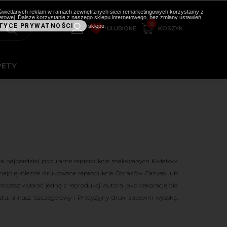
i wyświetlanych reklam w ramach zewnętrznych sieci remarketingowych korzystamy z
etowej. Dalsze korzystanie z naszego sklepu internetowego, bez zmiany ustawień
0
TYCE PRYWATNOŚCI
sklepu.
0
KOSZYK
ULUBIONE
PETY
ia najbardziej popularne reprodukcje malowanych Kwiatów.
najpiękniejsze drukowane reprodukcje Obrazów Canvas lub
sz wybrać jedną z reprodukcji autora jako dekorację dla
stu, a nasz Szczegółowy i Precyzyjny druk zapewni wysoką,