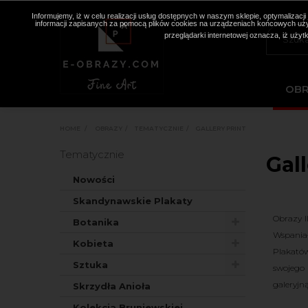
Informujemy, iż w celu realizacji usług dostępnych w naszym sklepie, optymaliza
informacji zapisanych za pomocą plików cookies na urządzeniach końcowych użyt
przeglądarki internetowej oznacza, iż użyt
OB
HOME
>
OBRAZY
>
TEMATYCZNIE
>
GALLERY PRINT
Tematycznie
Gall
Nowości
Skandynawskie Plakaty
Obrazy I
Botanika
Wspania
Kobieta
Plakató
Sztuka
swojego 
galeryjną
Skrzydła Anioła
Kolekcja Bruniewskiej