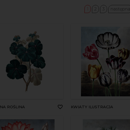
1
2
3
następn
ONA ROŚLINA
KWIATY ILUSTRACJA