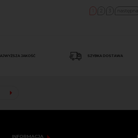
1
2
3
następn
AJWYŻSZA JAKOŚĆ
SZYBKA DOSTAWA
INFORMACJA