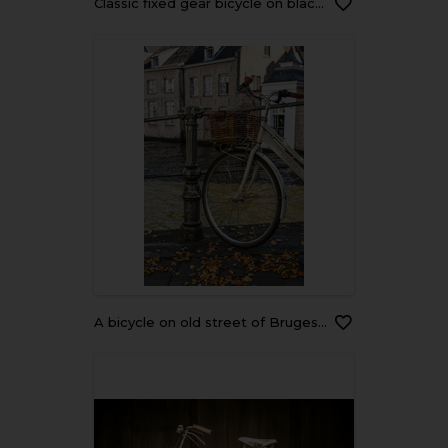
Classic fixed gear bicycle on black wood stage
A bicycle on old street of Bruges, Belgium