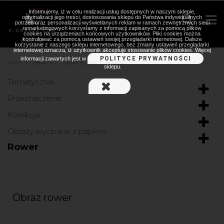
Informujemy, iż w celu realizacji usług dostępnych w naszym sklepie,
optymalizacji jego treści, dostosowania sklepu do Państwa indywidualnych
potrzeb oraz personalizacji wyświetlanych reklam w ramach zewnętrznych sieci
remarketingowych korzystamy z informacji zapisanych za pomocą plików
cookies na urządzeniach końcowych użytkowników. Pliki cookies można
kontrolować za pomocą ustawień swojej przeglądarki internetowej. Dalsze
korzystanie z naszego sklepu internetowego, bez zmiany ustawień przeglądarki
internetowej oznacza, iż użytkownik akceptuje stosowanie plików cookies. Więcej
POLITYCE PRYWATNOŚCI
informacji zawartych jest w
HOME
>
OBRAZY
>
TEMATYCZNIE
>
ROWER
sklepu.
Tematycznie
Przeznaczenie
Kolekcje
Obrazy wycinane z papieru
Rower
Obraz rower