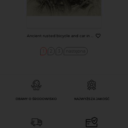
Ancient rusted bicycle and car in an old shed - black and white
1
2
3
następna
DBAMY O ŚRODOWISKO
NAJWYŻSZA JAKOŚĆ