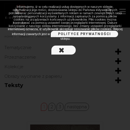
Informujemy, iż w celu realizacji usług dostępnych w naszym sklepie,
optymalizacji jego treści, dostosowania sklepu do Państwa indywidualnych
potrzeb oraz personalizacji wyświetlanych reklam w ramach zewnętrznych sieci
remarketingowych korzystamy z informacji zapisanych za pomocą plików
cookies na urządzeniach końcowych użytkowników. Pliki cookies można
kontrolować za pomocą ustawień swojej przeglądarki internetowej. Dalsze
korzystanie z naszego sklepu internetowego, bez zmiany ustawień przeglądarki
internetowej oznacza, iż użytkownik akceptuje stosowanie plików cookies. Więcej
POLITYCE PRYWATNOŚCI
informacji zawartych jest w
HOME
>
OBRAZY
>
TEMATYCZNIE
>
GRAFIKA
>
TEKSTY
sklepu.
Tematycznie
Przeznaczenie
Kolekcje
Obrazy wycinane z papieru
Teksty
1
2
3
następna