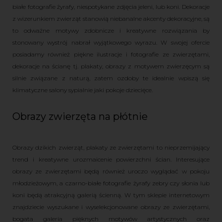
białe fotografie żyrafy, niespotykane zdjęcia jeleni, lub koni. Dekoracje
z wizerunkiem zwierząt stanowią niebanalne akcenty dekoracyjne, są
to odważne motywy zdobnicze i kreatywne rozwiązania by
stonowany wystrój nabrał wyjątkowego wyrazu. W swojej ofercie
posiadamy również piękne ilustracje i fotografie ze zwierzętami,
dekoracje na ścianę tj. plakaty, obrazy z motywem zwierzęcym są
silnie związane z naturą, zatem ozdoby te idealnie wpiszą się
klimatyczne salony sypialnie jaki pokoje dziecięce.
Obrazy zwierzęta na płótnie
Obrazy dzikich zwierząt, plakaty ze zwierzętami to nieprzemijający
trend i kreatywne urozmaicenie powierzchni ścian. Interesujące
obrazy ze zwierzętami będą również uroczo wyglądać w pokoju
młodzieżowym, a czarno-białe fotografie żyrafy zebry czy słonia lub
koni będą atrakcyjną galerią ścienną. W tym sklepie internetowym
znajdziecie wyszukane i wyselekcjonowane obrazy ze zwierzętami,
bogata galeria pięknych motywów artystycznych oraz