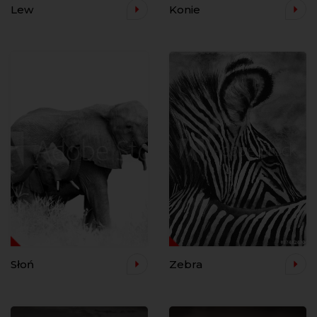
Lew
Konie
Słoń
Zebra