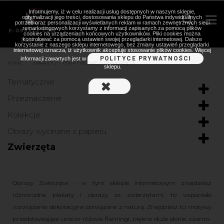
Informujemy, iż w celu realizacji usług dostępnych w naszym sklepie,
optymalizacji jego treści, dostosowania sklepu do Państwa indywidualnych
potrzeb oraz personalizacji wyświetlanych reklam w ramach zewnętrznych sieci
remarketingowych korzystamy z informacji zapisanych za pomocą plików
cookies na urządzeniach końcowych użytkowników. Pliki cookies można
kontrolować za pomocą ustawień swojej przeglądarki internetowej. Dalsze
korzystanie z naszego sklepu internetowego, bez zmiany ustawień przeglądarki
internetowej oznacza, iż użytkownik akceptuje stosowanie plików cookies. Więcej
POLITYCE PRYWATNOŚCI
informacji zawartych jest w
HOME
>
OBRAZY
>
TEMATYCZNIE
>
ZWIERZĘTA
sklepu.
Tematycznie
Przeznaczenie
Kolekcje
Obrazy wycinane z papieru
Zwierzęta
Obrazy Zwierzęta - w tym sklepie internetowym znajdziesz
różnorodne plakaty i obrazy ze zwierzętami, to wspaniałe
rozwiązanie dekoracyjne powiązane z naturą. Znajdziesz tu motywy
przedstawiające urocze różowe flamingi, piękne duże słonie, czarno-