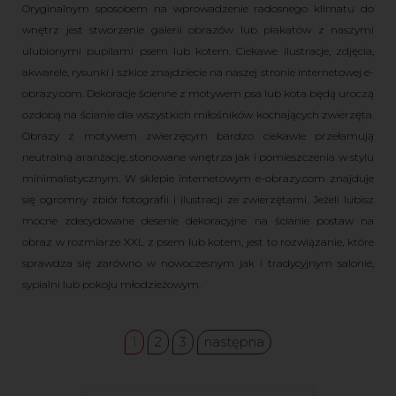
Oryginalnym sposobem na wprowadzenie radosnego klimatu do
wnętrz jest stworzenie galerii obrazów lub plakatów z naszymi
ulubionymi pupilami psem lub kotem. Ciekawe ilustracje, zdjęcia,
akwarele, rysunki i szkice znajdziecie na naszej stronie internetowej e-
obrazy.com. Dekoracje ścienne z motywem psa lub kota będą uroczą
ozdobą na ścianie dla wszystkich miłośników kochających zwierzęta.
Obrazy z motywem zwierzęcym bardzo ciekawie przełamują
neutralną aranżację, stonowane wnętrza jak i pomieszczenia w stylu
minimalistycznym. W sklepie internetowym e-obrazy.com znajduje
się ogromny zbiór fotografii i ilustracji ze zwierzętami. Jeżeli lubisz
mocne zdecydowane desenie dekoracyjne na ścianie postaw na
obraz w rozmiarze XXL z psem lub kotem, jest to rozwiązanie, które
sprawdza się zarówno w nowoczesnym jak i tradycyjnym salonie,
sypialni lub pokoju młodzieżowym.
1
2
3
następna