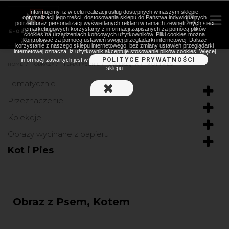
Informujemy, iż w celu realizacji usług dostępnych w naszym sklepie,
optymalizacji jego treści, dostosowania sklepu do Państwa indywidualnych
potrzeb oraz personalizacji wyświetlanych reklam w ramach zewnętrznych sieci
remarketingowych korzystamy z informacji zapisanych za pomocą plików
cookies na urządzeniach końcowych użytkowników. Pliki cookies można
kontrolować za pomocą ustawień swojej przeglądarki internetowej. Dalsze
korzystanie z naszego sklepu internetowego, bez zmiany ustawień przeglądarki
internetowej oznacza, iż użytkownik akceptuje stosowanie plików cookies. Więcej
POLITYCE PRYWATNOŚCI
informacji zawartych jest w
HOME
>
OBRAZY
>
TEMATYCZNIE
>
ZWIERZĘTA
>
KOT I PIES
sklepu.
Tematycznie
Przeznaczenie
Kolekcje
Obrazy wycinane z papieru
Kot i Pies
Obraz z Psem, Kotem