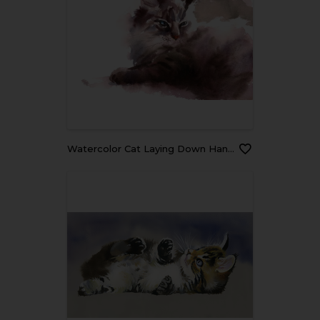
Watercolor Cat Laying Down Hand Drawn Pet Portrait Illustration