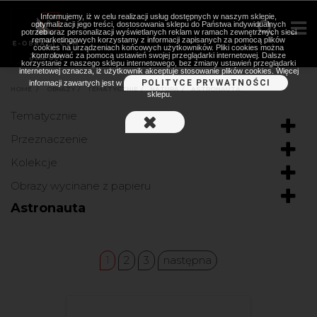
Informujemy, iż w celu realizacji usług dostępnych w naszym sklepie,
optymalizacji jego treści, dostosowania sklepu do Państwa indywidualnych
potrzeb oraz personalizacji wyświetlanych reklam w ramach zewnętrznych sieci
remarketingowych korzystamy z informacji zapisanych za pomocą plików
cookies na urządzeniach końcowych użytkowników. Pliki cookies można
kontrolować za pomocą ustawień swojej przeglądarki internetowej. Dalsze
korzystanie z naszego sklepu internetowego, bez zmiany ustawień przeglądarki
internetowej oznacza, iż użytkownik akceptuje stosowanie plików cookies. Więcej
POLITYCE PRYWATNOŚCI
informacji zawartych jest w
HOME
>
OBRAZY
>
TEMATYCZNIE
>
NATURA
>
ASTRONAUTA
sklepu.
Tematycznie
Przeznaczenie
Kolekcje
Obrazy wycinane z papieru
Astronauta
1
2
3
następna