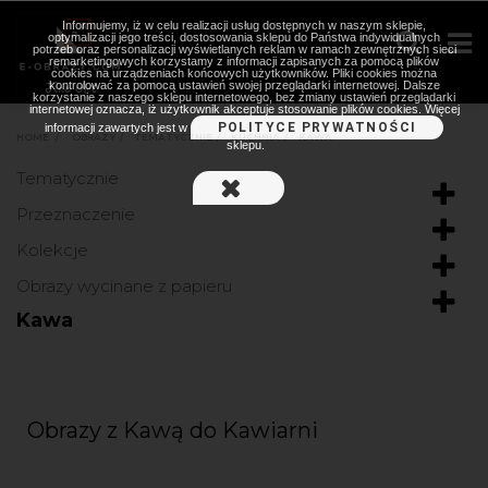
Informujemy, iż w celu realizacji usług dostępnych w naszym sklepie,
optymalizacji jego treści, dostosowania sklepu do Państwa indywidualnych
potrzeb oraz personalizacji wyświetlanych reklam w ramach zewnętrznych sieci
remarketingowych korzystamy z informacji zapisanych za pomocą plików
cookies na urządzeniach końcowych użytkowników. Pliki cookies można
kontrolować za pomocą ustawień swojej przeglądarki internetowej. Dalsze
korzystanie z naszego sklepu internetowego, bez zmiany ustawień przeglądarki
internetowej oznacza, iż użytkownik akceptuje stosowanie plików cookies. Więcej
POLITYCE PRYWATNOŚCI
informacji zawartych jest w
HOME
>
OBRAZY
>
TEMATYCZNIE
>
KUCHNIA
>
KAWA
sklepu.
Tematycznie
Przeznaczenie
Kolekcje
Obrazy wycinane z papieru
Kawa
Obrazy z Kawą do Kawiarni