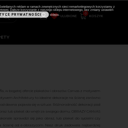
i wyświetlanych reklam w ramach zewnętrznych sieci remarketingowych korzystamy z
etowej. Dalsze korzystanie z naszego sklepu internetowego, bez zmiany ustawień
0
TYCE PRYWATNOŚCI
sklepu.
0
KOSZYK
ULUBIONE
PETY
iffla, w bogatej ofercie plakatów i obrazów Canvas z motywem
otywem Architektury to idealne dekoracje na ścianę zarówno
ry od dawna pojawia się w sztuce. Różnorodność dekoracji pod
y obraz lub plakat do wnętrza swojego domu. OBRAZY CANVAS
ale sprawdzi się jako obraz, lub plakat do sypialni czy
ę na ścianę od e-obrazy.com. Nasz druk zadowala najbardziej