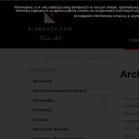
Informujemy, iż w celu realizacji usług dostępnych w naszym sklepie, optymaliza
informacji zapisanych za pomocą plików cookies na urządzeniach końcowych użyt
przeglądarki internetowej oznacza, iż użyt
OB
HOME
>
OBRAZY
>
TEMATYCZNIE
>
ARCHITEKTURA
Tematycznie
Arc
Nowości
Skandynawskie Plakaty
Obraz Ar
Botanika
Architek
Kobieta
dla nowo
Sztuka
względem
lub PLA
Skrzydła Anioła
salonu, 
Kolekcja Bruniewskiej