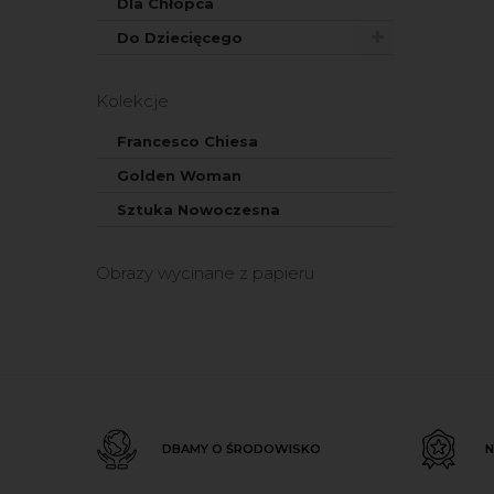
Dla Chłopca
Do Dziecięcego
Kolekcje
Francesco Chiesa
Golden Woman
Sztuka Nowoczesna
Obrazy wycinane z papieru
DBAMY O ŚRODOWISKO
N