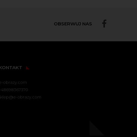
OBSERWUJ NAS
KONTAKT
e-obrazy.com
+48698367370
sklep@e-obrazy.com