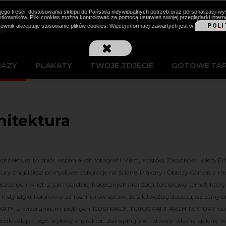
cji jego treści, dostosowania sklepu do Państwa indywidualnych potrzeb oraz personalizacj
kowników. Pliki cookies można kontrolować za pomocą ustawień swojej przeglądarki intern
POLI
kownik akceptuje stosowanie plików cookies. Więcej informacji zawartych jest w
RAZY
PLAKATY
TWOJE ZDJĘCIE
GOTOWE TA
hitektura
chitektura to zbiór wspaniałych fotografii Miast, Mostów, Zabytków i wieży E
tury znajdziesz pomysłowe dekoracje na ścianę. Plakaty i Obrazy Canvas z m
czesnych wnętrz, jak i bardziej klasycznych aranżacji, to ciekawy temat, któ
 stylistyki, kolorów oraz rozmiarów sprawi, że z łatwością dopasujesz dan
KATY z wizerunkiem pięknych ILUSTRACJI, FOTOGRAFII ARCHITEKTURY doskon
podkreślając jego stylowy charakter. Zainspiruj się i stwórz własną galeri