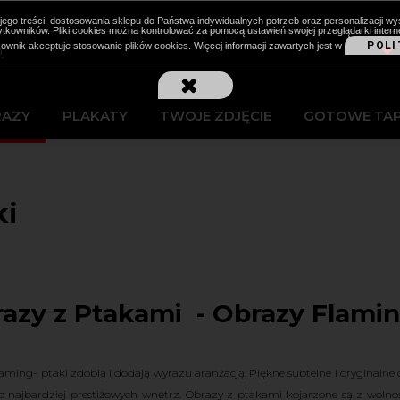
cji jego treści, dostosowania sklepu do Państwa indywidualnych potrzeb oraz personalizacj
kowników. Pliki cookies można kontrolować za pomocą ustawień swojej przeglądarki intern
POLI
kownik akceptuje stosowanie plików cookies. Więcej informacji zawartych jest w
RAZY
PLAKATY
TWOJE ZDJĘCIE
GOTOWE TA
ki
azy z Ptakami - Obrazy Flamin
aming- ptaki zdobią i dodają wyrazu aranżacją. Piękne subtelne i oryginalne 
 najbardziej prestiżowych wnętrz. Obrazy z ptakami kojarzone są z wolno