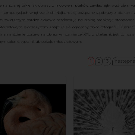
je na ścianę takie jak obrazy z motywem ptaków zawładnęły wystrojem wnę
kompozycjach wnętrzarskich. Najbardziej pożądane są obrazy z ptakami w 
 zwierzęcym bardzo ciekawie przełamują neutralną aranżację, stonowane 
internetowym e-obrazy.com znajduje się ogromny zbiór fotografii i ilustrac
yjne na ścianie postaw na obraz w rozmiarze XXL z ptakami, jest to rozw
nym salonie, sypialni lub pokoju młodzieżowym.
1
2
3
następn