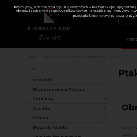
Informujemy, iż w celu realizacji usług dostępnych w naszym sklepie, optymaliza
informacji zapisanych za pomocą plików cookies na urządzeniach końcowych użyt
przeglądarki internetowej oznacza, iż użyt
OB
HOME
>
OBRAZY
>
TEMATYCZNIE
>
ZWIERZĘTA
>
PTAKI
Tematycznie
Pta
Nowości
Skandynawskie Plakaty
Botanika
Obr
Kobieta
Sztuka
Skrzydła Anioła
Obraz Fl
nawet do
Kolekcja Bruniewskiej