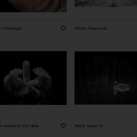
an Flamingo
White Peacock
an swims in the lake
Mute Swan III