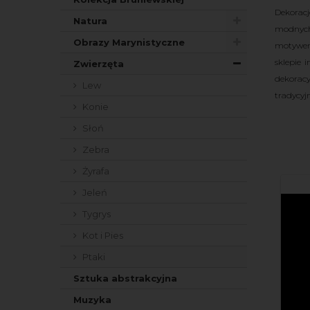
Dekorac
Natura
modnych 
Obrazy Marynistyczne
motywem
sklepie 
Zwierzęta
dekorac
Lew
tradycyj
Konie
Słoń
Zebra
Żyrafa
Jeleń
Tygrys
Kot i Pies
Ptaki
Sztuka abstrakcyjna
Muzyka