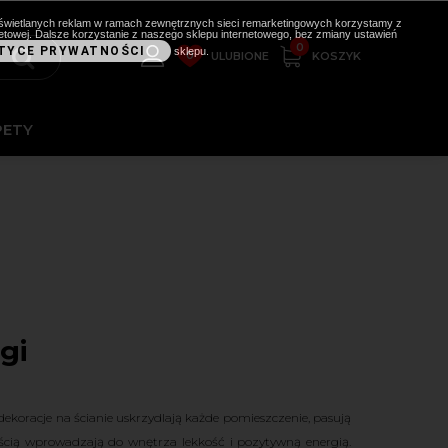
i wyświetlanych reklam w ramach zewnętrznych sieci remarketingowych korzystamy z
etowej. Dalsze korzystanie z naszego sklepu internetowego, bez zmiany ustawień
0
TYCE PRYWATNOŚCI
sklepu.
0
KOSZYK
ULUBIONE
PETY
gi
dekoracje na ścianie uskrzydlają każde pomieszczenie, pasują
ścią wprowadzają do wnętrza lekkość i pozytywną energią.