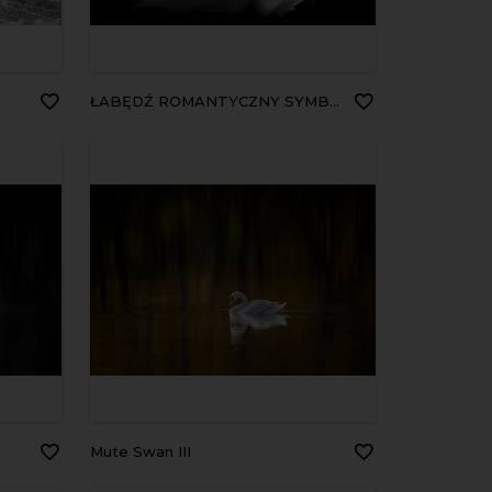
ŁABĘDŹ ROMANTYCZNY SYMBOL MIŁOŚCI
Mute Swan III