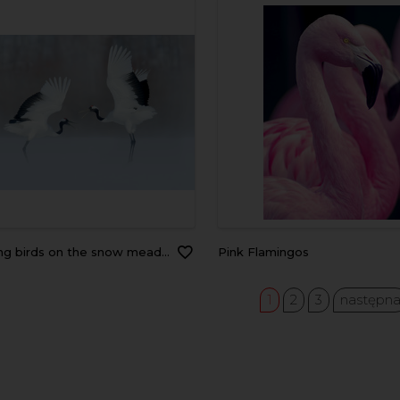
 birds on the snow meadow. Crane from Japan.
Pink Flamingos
1
2
3
następn