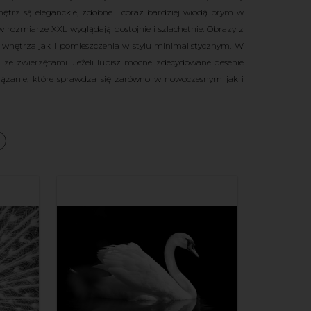
trz są eleganckie, zdobne i coraz bardziej wiodą prym w
rozmiarze XXL wyglądają dostojnie i szlachetnie.
Obrazy z
wnętrza jak i pomieszczenia w stylu minimalistycznym. W
ji ze zwierzętami. Jeżeli lubisz mocne zdecydowane desenie
iązanie, które sprawdza się zarówno w nowoczesnym jak i
a