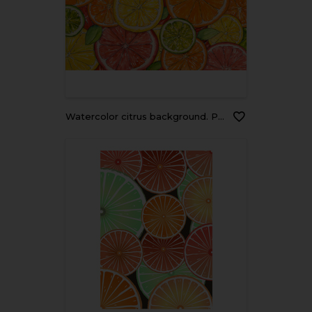
Watercolor citrus background. Paint texture. Hand drawn oranges, lemons, limes, mandarins, grapefruits. Bright watercolor stains