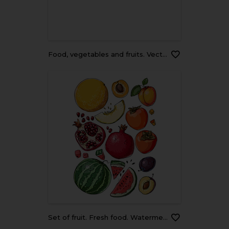
Food, vegetables and fruits. Vector illustrations: dishes, kiwi, broccoli, pumpkin, eggplant, avocado, pear, tomato, teapot, still life on the table, etc. Drawings for poster, card or background
Set of fruit. Fresh food. Watermelon, cantaloupe, pomegranate, apricot, persimmon line drawn on a white background. Vector illustration.