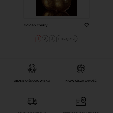
golden cherry
1
2
3
następna
DBAMY O ŚRODOWISKO
NAJWYŻSZA JAKOŚĆ