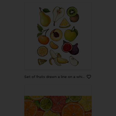
Set of fruits drawn a line on a white background. Vector sketch. Sketch line. Apple, pear, peach, lemon, orange, lime, Tangerine, kiwi, figs, banana