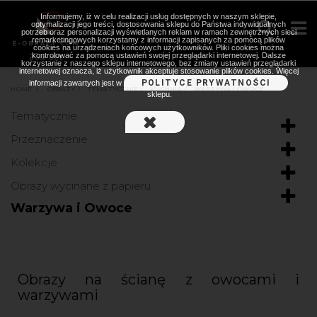
Informujemy, iż w celu realizacji usług dostępnych w naszym sklepie,
optymalizacji jego treści, dostosowania sklepu do Państwa indywidualnych
potrzeb oraz personalizacji wyświetlanych reklam w ramach zewnętrznych sieci
remarketingowych korzystamy z informacji zapisanych za pomocą plików
cookies na urządzeniach końcowych użytkowników. Pliki cookies można
kontrolować za pomocą ustawień swojej przeglądarki internetowej. Dalsze
korzystanie z naszego sklepu internetowego, bez zmiany ustawień przeglądarki
internetowej oznacza, iż użytkownik akceptuje stosowanie plików cookies. Więcej
POLITYCE PRYWATNOŚCI
informacji zawartych jest w
HOME
>
OBRAZY
>
TEMATYCZNIE
>
KUCHNIA
>
WARZYWA I OWOCE
sklepu.
Tematycznie
Przeznaczenie
Kolekcje
Obrazy wycinane z papieru
Warzywa i Owoce
Obrazy na ścianę z owocami i
warzywami