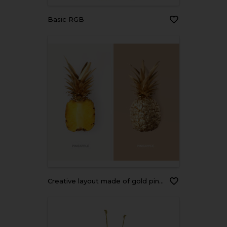
Basic RGB
Creative layout made of gold pineapple. Tropical flat lay. Food concept.