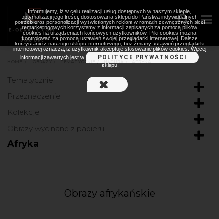
Informujemy, iż w celu realizacji usług dostępnych w naszym sklepie,
optymalizacji jego treści, dostosowania sklepu do Państwa indywidualnych
potrzeb oraz personalizacji wyświetlanych reklam w ramach zewnętrznych sieci
remarketingowych korzystamy z informacji zapisanych za pomocą plików
cookies na urządzeniach końcowych użytkowników. Pliki cookies można
kontrolować za pomocą ustawień swojej przeglądarki internetowej. Dalsze
korzystanie z naszego sklepu internetowego, bez zmiany ustawień przeglądarki
internetowej oznacza, iż użytkownik akceptuje stosowanie plików cookies. Więcej
POLITYCE PRYWATNOŚCI
informacji zawartych jest w
HOME
>
OBRAZY
>
TEMATYCZNIE
>
NATURA
>
AFRYKA
sklepu.
Tematycznie
Przeznaczenie
Kolekcje
Obrazy wycinane z papieru
Afryka
Obrazy afrykańskie