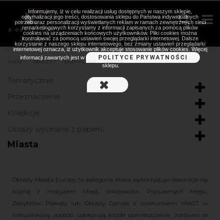
Informujemy, iż w celu realizacji usług dostępnych w naszym sklepie,
optymalizacji jego treści, dostosowania sklepu do Państwa indywidualnych
potrzeb oraz personalizacji wyświetlanych reklam w ramach zewnętrznych sieci
remarketingowych korzystamy z informacji zapisanych za pomocą plików
cookies na urządzeniach końcowych użytkowników. Pliki cookies można
kontrolować za pomocą ustawień swojej przeglądarki internetowej. Dalsze
korzystanie z naszego sklepu internetowego, bez zmiany ustawień przeglądarki
internetowej oznacza, iż użytkownik akceptuje stosowanie plików cookies. Więcej
POLITYCE PRYWATNOŚCI
informacji zawartych jest w
HOME
>
OBRAZY
>
TEMATYCZNIE
>
MIASTA
sklepu.
Tematycznie
Przeznaczenie
Kolekcje
Obrazy wycinane z papieru
Miasta
Obrazy Miasta Europy to kategoria, która wykorzystuje dekoracje na
ścianę z motywem Miast, Wieżowców, Popularnych Miejsc,
Zabytków. Plakaty lub Obrazy Canvas z wizerunkiem MIAST w
nietuzinkowy sposób udekorują każde pomieszczenie, zarówno te