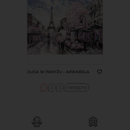
ULICA W PARYŻU - AKWARELA
1
2
3
następna