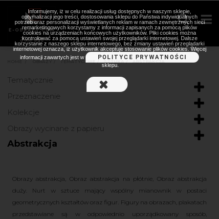
Informujemy, iż w celu realizacji usług dostępnych w naszym sklepie,
optymalizacji jego treści, dostosowania sklepu do Państwa indywidualnych
potrzeb oraz personalizacji wyświetlanych reklam w ramach zewnętrznych sieci
remarketingowych korzystamy z informacji zapisanych za pomocą plików
cookies na urządzeniach końcowych użytkowników. Pliki cookies można
kontrolować za pomocą ustawień swojej przeglądarki internetowej. Dalsze
korzystanie z naszego sklepu internetowego, bez zmiany ustawień przeglądarki
internetowej oznacza, iż użytkownik akceptuje stosowanie plików cookies. Więcej
POLITYCE PRYWATNOŚCI
informacji zawartych jest w
HOME
>
OBRAZY
>
TEMATYCZNIE
>
SZTUKA
>
ABSTRAKCJA
sklepu.
Tematycznie
Przeznaczenie
Kolekcje
Obrazy wycinane z papieru
Abstrakcja
Obrazy abstrakcja, Obraz abstrakcja na płótnie, Obraz abstrakcja
duży. Nurt w sztuce mający wspólny mianownik w postaci
geometrycznych kształtów oraz figur. Figury na obrazach, plakatach
przedstawiane są w odpowiednio uporządkowany sposób,