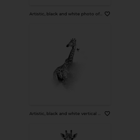
Artistic, black and white photo of wild South African giraffe, Giraffa giraffa, drinking from waterhole isolated on white background. Wildlife photography in Etosha pan, Namibia.
Artistic, black and white vertical photo of Masai Giraffe, Giraffa camelopardalis tippelskirchi with bird flying from its neck, isolated on white background with a touch of environment. Tanzania.