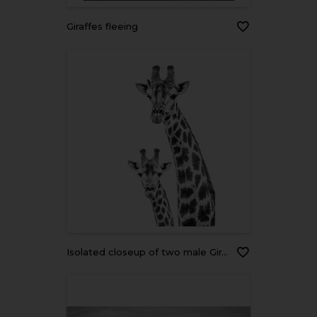
Giraffes fleeing
Isolated closeup of two male Giraffes looking into the camera, Greater Kruger, (black and white)