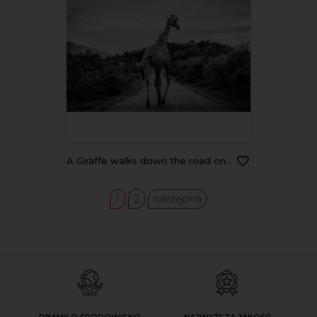
A Giraffe walks down the road on a rainy day
1
2
następna