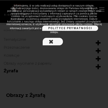
Informujemy, iż w celu realizacji usług dostępnych w naszym sklepie,
optymalizacji jego treści, dostosowania sklepu do Państwa indywidualnych
potrzeb oraz personalizacji wyświetlanych reklam w ramach zewnętrznych sieci
remarketingowych korzystamy z informacji zapisanych za pomocą plików
cookies na urządzeniach końcowych użytkowników. Pliki cookies można
kontrolować za pomocą ustawień swojej przeglądarki internetowej. Dalsze
korzystanie z naszego sklepu internetowego, bez zmiany ustawień przeglądarki
internetowej oznacza, iż użytkownik akceptuje stosowanie plików cookies. Więcej
POLITYCE PRYWATNOŚCI
informacji zawartych jest w
HOME
>
OBRAZY
>
TEMATYCZNIE
>
ZWIERZĘTA
>
ŻYRAFA
sklepu.
Tematycznie
Przeznaczenie
Kolekcje
Obrazy wycinane z papieru
Żyrafa
Obrazy z Żyrafą