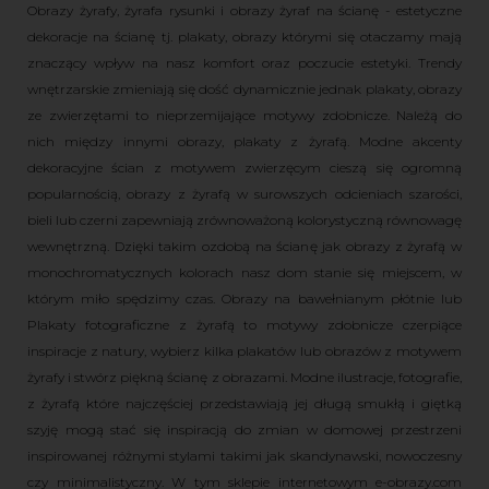
Obrazy żyrafy, żyrafa rysunki i obrazy żyraf na ścianę - estetyczne
dekoracje na ścianę tj. plakaty, obrazy którymi się otaczamy mają
znaczący wpływ na nasz komfort oraz poczucie estetyki. Trendy
wnętrzarskie zmieniają się dość dynamicznie jednak plakaty, obrazy
ze zwierzętami to nieprzemijające motywy zdobnicze. Należą do
nich między innymi obrazy, plakaty z żyrafą. Modne akcenty
dekoracyjne ścian z motywem zwierzęcym cieszą się ogromną
popularnością, obrazy z żyrafą w surowszych odcieniach szarości,
bieli lub czerni zapewniają zrównoważoną kolorystyczną równowagę
wewnętrzną. Dzięki takim ozdobą na ścianę jak obrazy z żyrafą w
monochromatycznych kolorach nasz dom stanie się miejscem, w
którym miło spędzimy czas. Obrazy na bawełnianym płótnie lub
Plakaty fotograficzne z żyrafą to motywy zdobnicze czerpiące
inspiracje z natury, wybierz kilka plakatów lub obrazów z motywem
żyrafy i stwórz piękną ścianę z obrazami. Modne ilustracje, fotografie,
z żyrafą które najczęściej przedstawiają jej długą smukłą i giętką
szyję mogą stać się inspiracją do zmian w domowej przestrzeni
inspirowanej różnymi stylami takimi jak skandynawski, nowoczesny
czy minimalistyczny. W tym sklepie internetowym e-obrazy.com