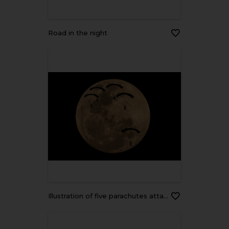
road in the night
illustration of five parachutes attack team landing in the night scene with big full moon background