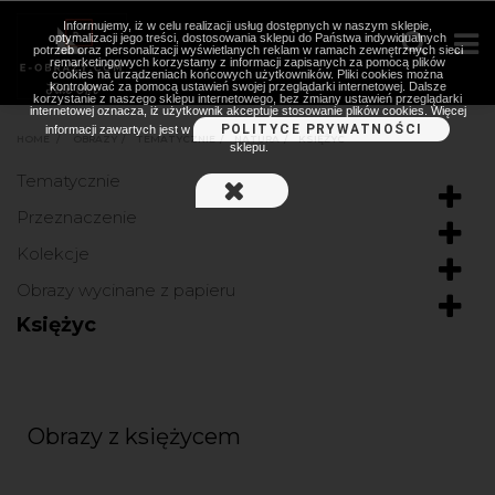
Informujemy, iż w celu realizacji usług dostępnych w naszym sklepie,
optymalizacji jego treści, dostosowania sklepu do Państwa indywidualnych
potrzeb oraz personalizacji wyświetlanych reklam w ramach zewnętrznych sieci
remarketingowych korzystamy z informacji zapisanych za pomocą plików
cookies na urządzeniach końcowych użytkowników. Pliki cookies można
kontrolować za pomocą ustawień swojej przeglądarki internetowej. Dalsze
korzystanie z naszego sklepu internetowego, bez zmiany ustawień przeglądarki
internetowej oznacza, iż użytkownik akceptuje stosowanie plików cookies. Więcej
POLITYCE PRYWATNOŚCI
informacji zawartych jest w
HOME
>
OBRAZY
>
TEMATYCZNIE
>
NATURA
>
KSIĘŻYC
sklepu.
Tematycznie
Przeznaczenie
Kolekcje
Obrazy wycinane z papieru
Księżyc
Obrazy z księżycem