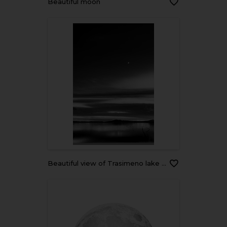
beautiful moon
Beautiful view of Trasimeno lake (Umbria, Italy) at dusk, with black and white tones and moon in the sky