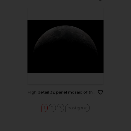
High detail 32 panel mosaic of the waxing crescent moon taken at 2.700mm focal length.
1
2
3
następna