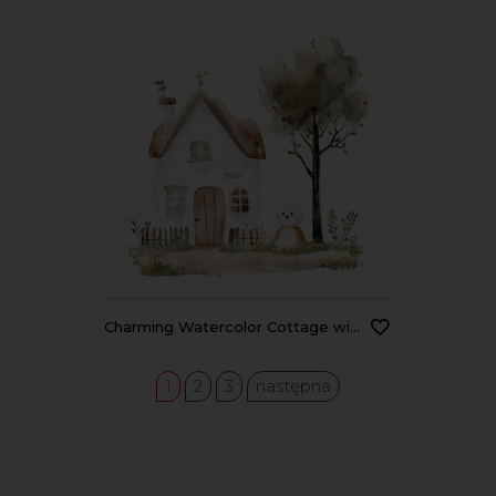
Charming Watercolor Cottage with Fluffy Creature and Tree
1
2
3
następna