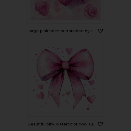
large pink heart surrounded by soft pink roses on pastel background evokes feelings of love and romance. This artistic design is perfect for expressing affection
beautiful pink watercolor bow surrounded by hearts, perfect for celebrations and gifts. This charming design evokes feelings of love and joy