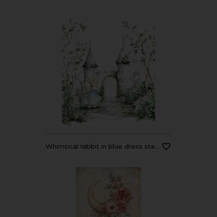
whimsical rabbit in blue dress stands near fairytale castle surrounded by lush greenery and flowers, creating serene and enchanting atmosphere