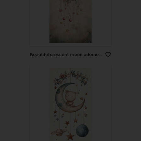
beautiful crescent moon adorned with pink roses and delicate flowers, featuring hanging stars and ornaments, creating dreamy and whimsical atmosphere