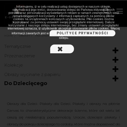
Informujemy, iż w celu realizacji usług dostępnych w naszym sklepie,
optymalizacji jego treści, dostosowania sklepu do Państwa indywidualnych
potrzeb oraz personalizacji wyświetlanych reklam w ramach zewnętrznych sieci
remarketingowych korzystamy z informacji zapisanych za pomocą plików
cookies na urządzeniach końcowych użytkowników. Pliki cookies można
kontrolować za pomocą ustawień swojej przeglądarki internetowej. Dalsze
korzystanie z naszego sklepu internetowego, bez zmiany ustawień przeglądarki
internetowej oznacza, iż użytkownik akceptuje stosowanie plików cookies. Więcej
POLITYCE PRYWATNOŚCI
informacji zawartych jest w
HOME
>
OBRAZY
>
PRZEZNACZENIE
>
DO DZIECIĘCEGO
sklepu.
Tematycznie
Przeznaczenie
Kolekcje
Obrazy wycinane z papieru
Do Dziecięcego
Obrazy dla Dzieci. Plakaty dla Dzieci. Plakaty i obrazy na płótnie
Canvas to charakterystyczne dekoracje ścienne, które od wielu lat
cieszą się niesłabnącą popularnością. Urocze, dziecięce plakaty i
obrazy do pokoju dziecięcego to ozdoby, które można dopasować do