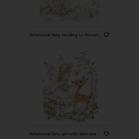
whimsical fairy tending to flowers near cozy mushroom house, surrounded by butterflies and delicate blooms, evokes sense of magic and tranquility
whimsical fairy girl with delicate wings interacts with gentle fawn serene forest setting. Surrounded by flowers, mushrooms, and butterflies, this enchanting scene evokes sense of magic and wonder