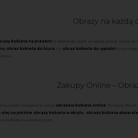
Obrazy na każdą 
brazy kobieta na prezent
to doskonały wybór na każdą okazję. Spraw, by T
onu
,
obraz kobieta do biura
, czy
obraz kobieta do sypialni
to pomogą 
zeniu.
Zakupy Online – Obra
amy szybki i bezpieczny zakup
obrazów kobieta online
. W naszej oferci
 olej na płótnie
,
obrazy kobieta w akrylu
i
obrazy kobieta akwarela
 certyfikatem autentyczności.