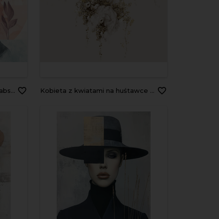
rative ai
Kobieta z kwiatami na huśtawce - Obraz na płótnie