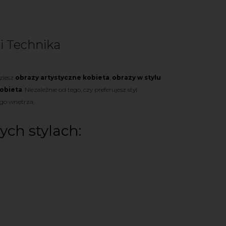
 i Technika
dziesz
obrazy artystyczne kobieta
,
obrazy w stylu
kobieta
. Niezależnie od tego, czy preferujesz styl
ego wnętrza.
ych stylach: