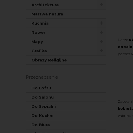
Architektura
Martwa natura
Kuchnia
Rower
Nasze
o
Mapy
do sal
Grafika
pomieszc
Obrazy Religijne
Przeznaczenie
Do Loftu
Do Salonu
Zapewni
Do Sypialni
kobieta
Do Kuchni
zakupu z
Do Biura