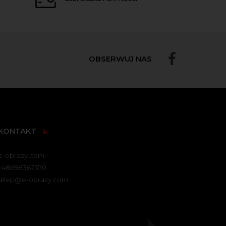
OBSERWUJ NAS
KONTAKT
e-obrazy.com
+48698367370
sklep@e-obrazy.com