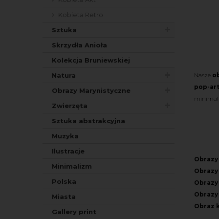
Kobieta Retro
Sztuka
Skrzydła Anioła
Kolekcja Bruniewskiej
Natura
Nasze
o
pop-art
Obrazy Marynistyczne
minimali
Zwierzęta
Sztuka abstrakcyjna
Muzyka
Ilustracje
Obrazy 
Minimalizm
Obrazy 
Polska
Obrazy 
Obrazy
Miasta
Obraz k
Gallery print