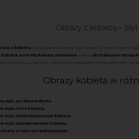
Obrazy z kobietą – Styl
brazy z kobietą
to połączenie nowoczesności i klasyki. W naszej ofercie znaj
 kobieta
,
portrety kobiety malowane
, a także
abstrakcyjne obrazy 
styczny, boho, czy glamour, nasze obrazy będą idealnym dopełnieniem Twoj
Obrazy kobieta w różn
w stylu art deco kobieta
w stylu retro kobieta
w stylu minimalistycznym kobieta
 w stylu skandynawskim kobieta
obieta w stylu surrealistycznym