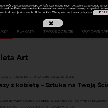
cji jego treści, dostosowania sklepu do Państwa indywidualnych potrzeb oraz personalizacj
kowników. Pliki cookies można kontrolować za pomocą ustawień swojej przeglądarki intern
POLI
kownik akceptuje stosowanie plików cookies. Więcej informacji zawartych jest w
RAZY
PLAKATY
TWOJE ZDJĘCIE
GOTOWE TA
ieta Art
 kobietą - Nowoczesne i Artystyczne Obrazy na Ścianę
azy z kobietą – Sztuka na Twoją Ści
y szeroki wybór obrazów przedstawiających kobietę, idealnych do nowoczesnych
obraz kobieta, który odda charakter Twojego wnętrza!