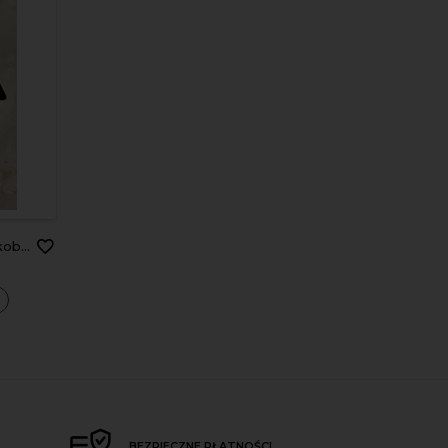
iety
a
BEZPIECZNE PŁATNOŚCI