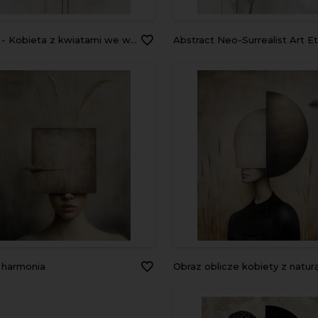
 - Kobieta z kwiatami we włosach
Abstract Neo-Surrealist Art Ethereal Woman's Face Merged with Nature Elements, Featuring Bold Orange Sun and Delicate Grass Strokes , Japanese art for a Contemporary Artistic
z harmonia
Obraz oblicze kobiety z natur