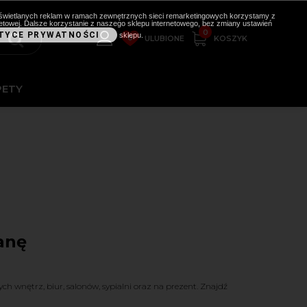
i wyświetlanych reklam w ramach zewnętrznych sieci remarketingowych korzystamy z
etowej. Dalsze korzystanie z naszego sklepu internetowego, bez zmiany ustawień
0
TYCE PRYWATNOŚCI
sklepu.
0
KOSZYK
ULUBIONE
PETY
anę
 wnętrz, biur, salonów, sypialni oraz na prezent. Znajdź