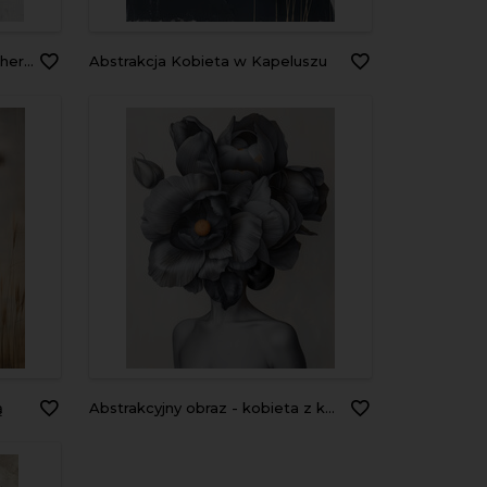
 Statement Wallpaper
Abstrakcja Kobieta w Kapeluszu
ą
Abstrakcyjny obraz - kobieta z kwiatami we włosach