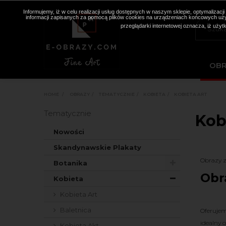
Informujemy, iż w celu realizacji usług dostępnych w naszym sklepie, optymaliza
informacji zapisanych za pomocą plików cookies na urządzeniach końcowych użyt
przeglądarki internetowej oznacza, iż użyt
OB
HOME
>
OBRAZY
>
TEMATYCZNIE
>
KOBIETA
>
KOBIETA ART
Tematycznie
Kob
Nowości
Skandynawskie Plakaty
Obrazy z
Botanika
Obr
Kobieta
Kobieta Art
Baletnica
Oferujem
idealny 
Kobieta Akt