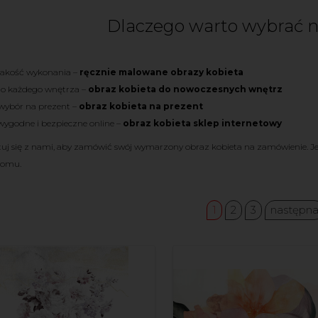
Dlaczego warto wybrać n
jakość wykonania –
ręcznie malowane obrazy kobieta
do każdego wnętrza –
obraz kobieta do nowoczesnych wnętrz
wybór na prezent –
obraz kobieta na prezent
ygodne i bezpieczne online –
obraz kobieta sklep internetowy
uj się z nami, aby zamówić swój wymarzony obraz kobieta na zamówienie. J
domu.
1
2
3
następn