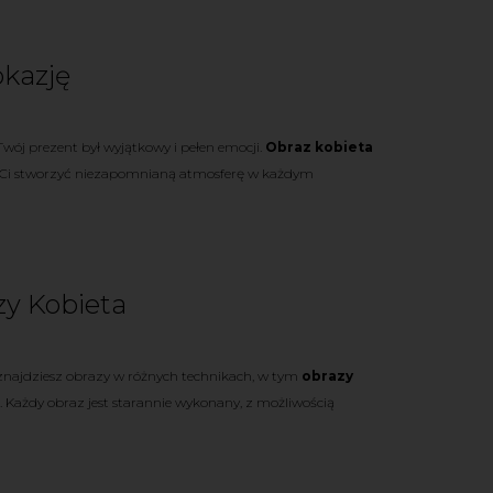
okazję
wój prezent był wyjątkowy i pełen emocji.
Obraz kobieta
Ci stworzyć niezapomnianą atmosferę w każdym
zy Kobieta
e znajdziesz obrazy w różnych technikach, w tym
obrazy
. Każdy obraz jest starannie wykonany, z możliwością