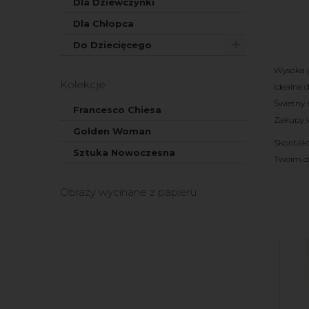
Dla Dziewczynki
Dla Chłopca
Do Dziecięcego
Wysoka 
Kolekcje
Idealne 
Świetny 
Francesco Chiesa
Zakupy w
Golden Woman
Skontakt
Sztuka Nowoczesna
Twoim 
Obrazy wycinane z papieru