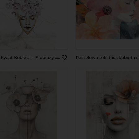
Kwiat Kobieta - E-obrazy.com - FLOWER LADY
Pastelowa tekstura, kobieta i abstrakcyjne kwiaty, tło dla projektu gene