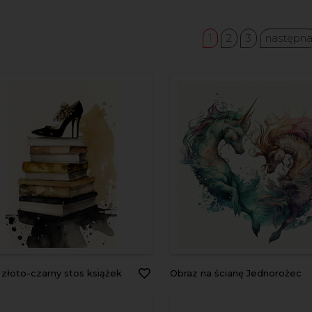
1
2
3
następn
z złoto-czarny stos książek
Obraz na ścianę Jednorożec