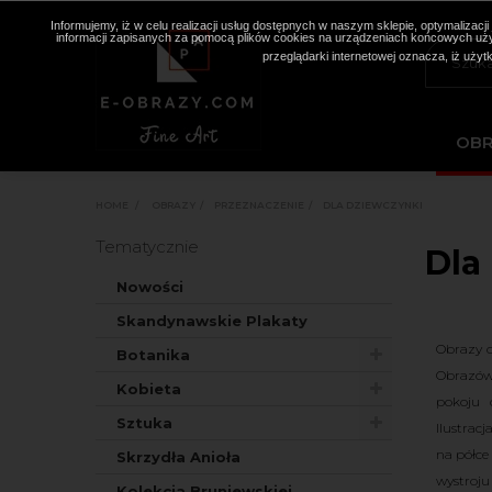
Informujemy, iż w celu realizacji usług dostępnych w naszym sklepie, optymaliza
informacji zapisanych za pomocą plików cookies na urządzeniach końcowych użyt
przeglądarki internetowej oznacza, iż użyt
OB
HOME
>
OBRAZY
>
PRZEZNACZENIE
>
DLA DZIEWCZYNKI
Tematycznie
Dla
Nowości
Skandynawskie Plakaty
Obrazy d
Botanika
Obrazów, 
Kobieta
pokoju 
Sztuka
Ilustrac
na półce
Skrzydła Anioła
wystroju
Kolekcja Bruniewskiej