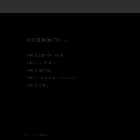
MOJE KONTO
Moje zamówienia
Moje rachunki
Moje adresy
Moje informacje osobiste
Moje bony
DO GÓRY