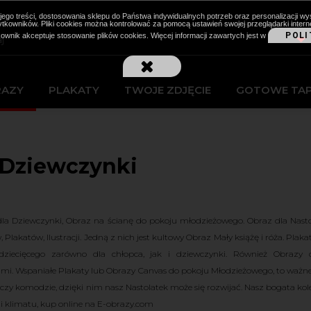
cji jego treści, dostosowania sklepu do Państwa indywidualnych potrzeb oraz personalizacj
kowników. Pliki cookies można kontrolować za pomocą ustawień swojej przeglądarki intern
POLI
kownik akceptuje stosowanie plików cookies. Więcej informacji zawartych jest w
RAZY
PLAKATY
TWOJE ZDJĘCIE
GOTOWE TA
 Dziewczynki
la Dziewczynki, Obraz na ścianę do pokoju młodzieżowego. Obraz dla Nastol
Plakatów, Ilustracji. Jedną z nich jest kultowy Obraz Mały książę i róża. Plaka
dziecięcego zarówno dla chłopca, jak i dziewczynki. Również Obraz
jami. Wspaniałe Plakaty lub Obrazy Canvas do pokoju Młodzieżowego, to waż
 czy komodzie, dzięki nim nasz Nastolatek może się rozwijać. Nasz bogata k
 i klimatu, kup online na E-obrazy.com