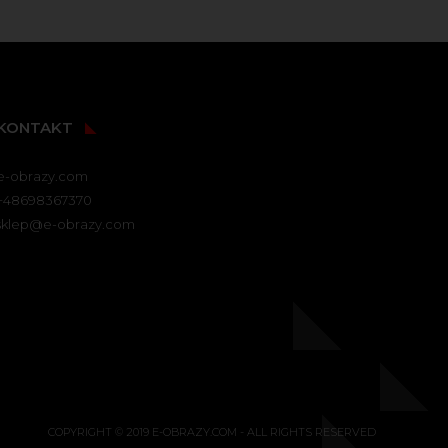
KONTAKT
e-obrazy.com
+48698367370
sklep@e-obrazy.com
COPYRIGHT © 2019 E-OBRAZY.COM - ALL RIGHTS RESERVED