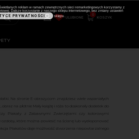
i wyświetlanych reklam w ramach zewnętrznych sieci remarketingowych korzystamy z
etowej. Dalsze korzystanie z naszego sklepu internetowego, bez zmiany ustawień
0
TYCE PRYWATNOŚCI
sklepu.
0
KOSZYK
ULUBIONE
PETY
atki. Na stronie E-obrazy.com znajdziesz wiele wspaniałych
t, obraz na płótnie Mały książę i róża to doskonały dodatek do
y czy Plakaty z Zabawnymi Zwierzętami czy kolorowymi
ne ozdoby, które można powiesić na ścianę lub wyeksponować
olekcja Plakatów daje możliwość stworzenia niepowtarzalnego