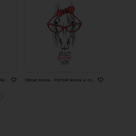
ach
Obraz Konia - Portret konia w czerwonej opasce i okularach
a