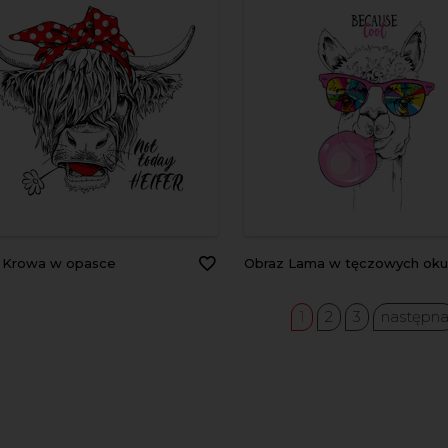
z Krowa w opasce
Obraz Lama w tęczowych okular
1
2
3
następn