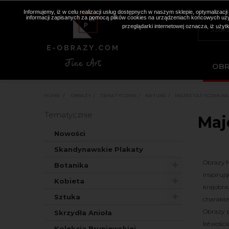
Informujemy, iż w celu realizacji usług dostępnych w naszym sklepie, optymaliza
informacji zapisanych za pomocą plików cookies na urządzeniach końcowych użyt
przeglądarki internetowej oznacza, iż użyt
OB
HOME
>
OBRAZY
>
TEMATYCZNIE
>
NATURA
>
MAJESTATYCZNA NA
Tematycznie
Maj
Nowości
Skandynawskie Plakaty
Obrazy N
Botanika
inspiruj
Kobieta
krajobra
Sztuka
charakte
Obrazy p
Skrzydła Anioła
łatwośc
Kolekcja Bruniewskiej