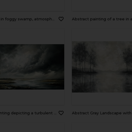
in foggy swamp, atmospheric reflections
Abstract painting of a tree in a foggy lake. Digital pai
 depicting a turbulent scene with gray clouds over a river and lake landscape
Abstract Gray Landscape with Trees and Still 