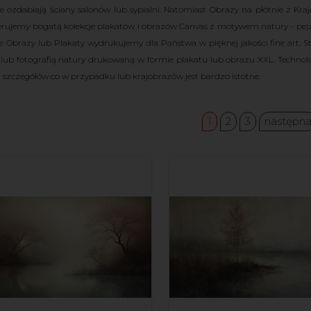
e ozdabiają ściany salonów lub sypialni. Natomiast Obrazy na płótnie z Kr
ferujemy bogatą kolekcje plakatów i obrazów Canvas z motywem natury - pejz
e Obrazy lub Plakaty wydrukujemy dla Państwa w pięknej jakości fine art. S
lub fotografią natury drukowaną w formie plakatu lub obrazu XXL. Technolo
i szczegółów co w przypadku lub krajobrazów jest bardzo istotne.
1
2
3
następn