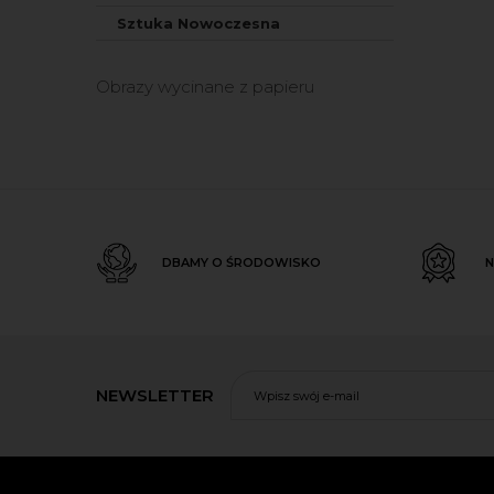
Sztuka Nowoczesna
Obrazy wycinane z papieru
DBAMY O ŚRODOWISKO
N
NEWSLETTER