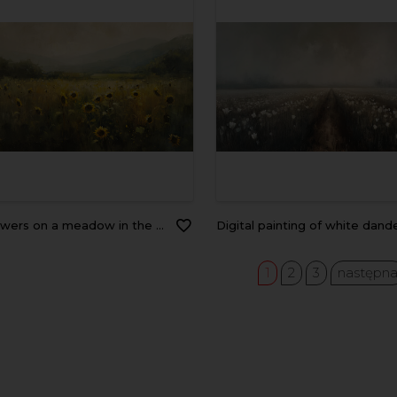
s on a meadow in the mountains. Digital painting.
Digital painting of white dandelions in a foggy f
1
2
3
następn