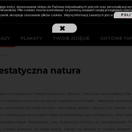
cji jego treści, dostosowania sklepu do Państwa indywidualnych potrzeb oraz personalizacj
kowników. Pliki cookies można kontrolować za pomocą ustawień swojej przeglądarki intern
POLI
kownik akceptuje stosowanie plików cookies. Więcej informacji zawartych jest w
RAZY
PLAKATY
TWOJE ZDJĘCIE
GOTOWE TA
TURA
estatyczna natura
atura Artystyczna, Plakaty Natura Art., Obraz z Naturą to nowa kolekcja Ob
ące malowane przez samą naturę majestatyczne Widoki - dekoracje na ścianę.
zy wprowadza do wnętrza kolor i atmosferę spokoju. Obrazy lub Plakaty w 
ru, każda sypialnia lub salon nabierze subtelnego naturalnego stylu. Jeśli za
rzedstawiające Wodospady, Lasy, Krajobrazy Górskie czy Skandynawskie Fi
ią możesz przenieś na swoją ścianę. Pejzaż na obrazie to modny dodate