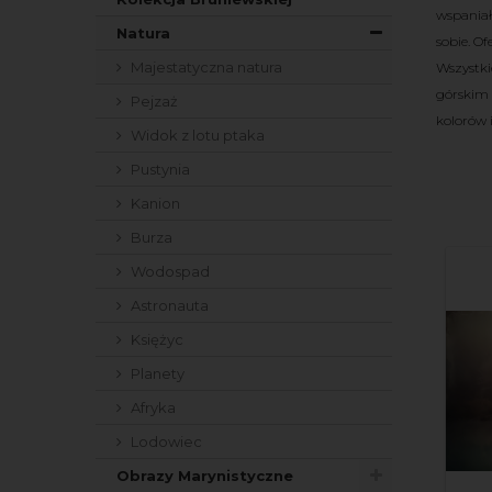
wspaniał
Natura
sobie. O
Majestatyczna natura
Wszystki
górskim 
Pejzaż
kolorów 
Widok z lotu ptaka
Pustynia
Kanion
Burza
Wodospad
Astronauta
Księżyc
Planety
Afryka
Lodowiec
Obrazy Marynistyczne