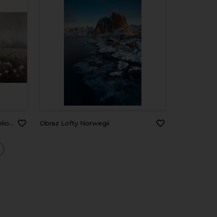
ield.
Obraz Lofty Norwegii
a