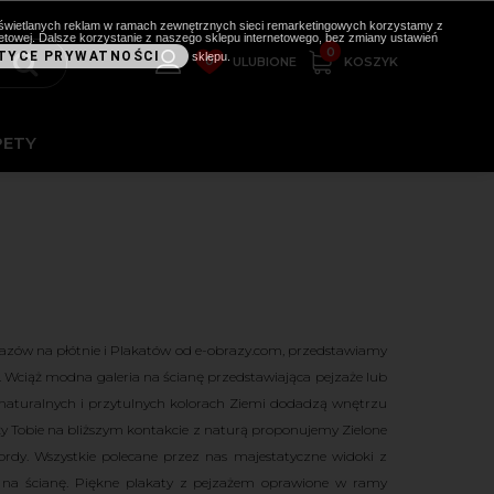
i wyświetlanych reklam w ramach zewnętrznych sieci remarketingowych korzystamy z
etowej. Dalsze korzystanie z naszego sklepu internetowego, bez zmiany ustawień
0
TYCE PRYWATNOŚCI
sklepu.
0
KOSZYK
ULUBIONE
PETY
razów na płótnie i Plakatów od e-obrazy.com, przedstawiamy
 Wciąż modna galeria na ścianę przedstawiająca pejzaże lub
naturalnych i przytulnych kolorach Ziemi
dodadzą
wnętrzu
leży Tobie na bliższym kontakcie z naturą proponujemy Zielone
ordy. Wszystkie polecane przez nas majestatyczne widoki z
k na ścianę. Piękne plakaty z pejzażem oprawione w ramy