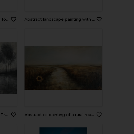
nting.
Abstract landscape painting with white background, featuring yel
Water
Abstract oil painting of a rural road in the middle of the field.