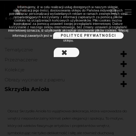
Informujemy, iż w celu realizacji usług dostępnych w naszym sklepie,
optymalizacji jego treści, dostosowania sklepu do Państwa indywidualnych
potrzeb oraz personalizacji wyświetlanych reklam w ramach zewnętrznych sieci
remarketingowych korzystamy z informacji zapisanych za pomocą plików
cookies na urządzeniach końcowych użytkowników. Pliki cookies można
kontrolować za pomocą ustawień swojej przeglądarki internetowej. Dalsze
korzystanie z naszego sklepu internetowego, bez zmiany ustawień przeglądarki
internetowej oznacza, iż użytkownik akceptuje stosowanie plików cookies. Więcej
POLITYCE PRYWATNOŚCI
informacji zawartych jest w
HOME
>
OBRAZY
>
TEMATYCZNIE
>
SKRZYDŁA ANIOŁA
sklepu.
Tematycznie
Przeznaczenie
Kolekcje
Obrazy wycinane z papieru
Skrzydła Anioła
Obraz Skrzydła Anioła to wyjątkowa dekoracja, która wprowadza do
wnętrz niepowtarzalny klimat pełen elegancji i spokoju. To motyw,
który od wieków fascynuje artystów i projektantów wnętrz,
symbolizując nie tylko delikatność i siłę, ale również duchową