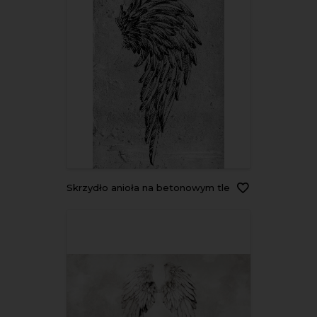
Skrzydło anioła na betonowym tle