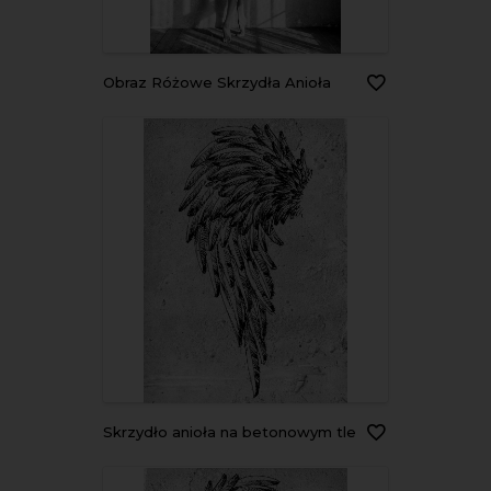
Obraz Różowe Skrzydła Anioła
Skrzydło anioła na betonowym tle