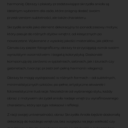
harmonię. Obrazy i plakaty przedstawiające skrzydła anioła są
idealnym wyborem dla osób, które pragną dodać swoim
przestrzeniom subtelności, ale także charakteru.
Skrzydła anioła jako element dekoracyjny to ponadczasowy motyw,
który pasuje do różnych stylów wnętrz, od klasycznych po
nowoczesne. Wykonane z wysokiej jakości materiałów, jak płótno
Canvas czy papier fotograficzny, obrazy te przyciągają wzrok swoim
wyrazistym wzornictwem i bogatą kolorystyką. Doskonale
komponują się zarówno w sypialniach, salonach, jak i biurach czy
gabinetach, tworząc przestrzeń pełną harmonii i elegancji.
Obrazy te mogą występować w różnych formach – od subtelnych,
minimalistycznych szkiców, po pełne, artystyczne akwarele i
fotorealistyczne ilustracje. Niezależnie od wybranego stylu, każdy
obraz z motywem skrzydeł anioła nadaje wnętrzu wyrafinowanego
charakteru, który sprzyja relaksowi i refleksji.
Z racji swojej uniwersalności, obraz Skrzydła Anioła będzie doskonałą
dekoracją do każdego wnętrza, bez względu na jego wielkość czy