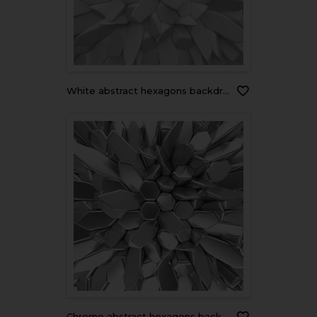
White abstract hexagons backdrop. 3d rendering geometric polygons
Chrome abstract hexagons backdrop. 3d rendering geometric polygons