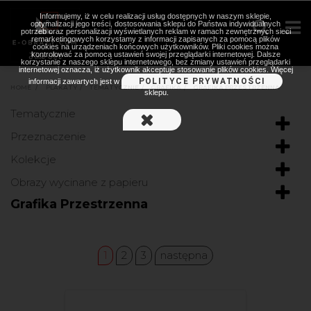
Informujemy, iż w celu realizacji usług dostępnych w naszym sklepie,
optymalizacji jego treści, dostosowania sklepu do Państwa indywidualnych
potrzeb oraz personalizacji wyświetlanych reklam w ramach zewnętrznych sieci
remarketingowych korzystamy z informacji zapisanych za pomocą plików
cookies na urządzeniach końcowych użytkowników. Pliki cookies można
kontrolować za pomocą ustawień swojej przeglądarki internetowej. Dalsze
korzystanie z naszego sklepu internetowego, bez zmiany ustawień przeglądarki
internetowej oznacza, iż użytkownik akceptuje stosowanie plików cookies. Więcej
POLITYCE PRYWATNOŚCI
informacji zawartych jest w
HOME
>
PLAKATY
>
TEMATYCZNIE
>
GRAFIKA
>
GRAFIKA PRZESTRZENNA
sklepu.
Tematycznie
Przeznaczenie
Kolekcje
Obrazy wycinane z papieru
Grafika Przestrzenna
1
2
3
następna