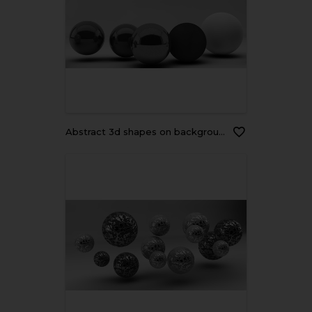
Abstract 3d shapes on background. 3d image. 3d rendering.