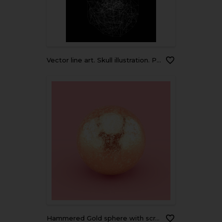
Vector line art. Skull illustration. Polygonal network of thin lines on Black background.
Hammered Gold sphere with scratches and imperfections. Realistic 3D rendering.