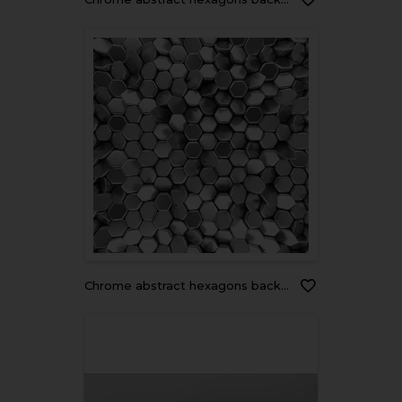
Chrome abstract hexagons backdrop. 3d rendering geometric polygons