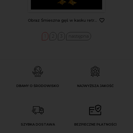
Obraz Śmieszna gęś w kasku retro Astronauta
1
2
3
następna
DBAMY O ŚRODOWISKO
NAJWYŻSZA JAKOŚĆ
SZYBKA DOSTAWA
BEZPIECZNE PŁATNOŚCI