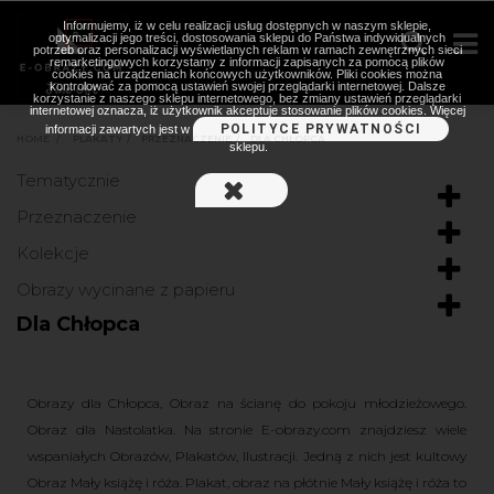
Informujemy, iż w celu realizacji usług dostępnych w naszym sklepie,
optymalizacji jego treści, dostosowania sklepu do Państwa indywidualnych
potrzeb oraz personalizacji wyświetlanych reklam w ramach zewnętrznych sieci
remarketingowych korzystamy z informacji zapisanych za pomocą plików
cookies na urządzeniach końcowych użytkowników. Pliki cookies można
kontrolować za pomocą ustawień swojej przeglądarki internetowej. Dalsze
korzystanie z naszego sklepu internetowego, bez zmiany ustawień przeglądarki
internetowej oznacza, iż użytkownik akceptuje stosowanie plików cookies. Więcej
POLITYCE PRYWATNOŚCI
informacji zawartych jest w
HOME
>
PLAKATY
>
PRZEZNACZENIE
>
DLA CHŁOPCA
sklepu.
Tematycznie
Przeznaczenie
Kolekcje
Obrazy wycinane z papieru
Dla Chłopca
Obrazy dla Chłopca, Obraz na ścianę do pokoju młodzieżowego.
Obraz dla Nastolatka. Na stronie E-obrazy.com znajdziesz wiele
wspaniałych Obrazów, Plakatów, Ilustracji. Jedną z nich jest kultowy
Obraz Mały książę i róża. Plakat, obraz na płótnie Mały książę i róża to