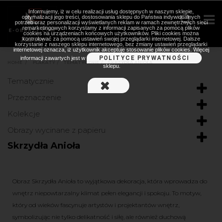
Informujemy, iż w celu realizacji usług dostępnych w naszym sklepie,
optymalizacji jego treści, dostosowania sklepu do Państwa indywidualnych
potrzeb oraz personalizacji wyświetlanych reklam w ramach zewnętrznych sieci
remarketingowych korzystamy z informacji zapisanych za pomocą plików
cookies na urządzeniach końcowych użytkowników. Pliki cookies można
kontrolować za pomocą ustawień swojej przeglądarki internetowej. Dalsze
korzystanie z naszego sklepu internetowego, bez zmiany ustawień przeglądarki
internetowej oznacza, iż użytkownik akceptuje stosowanie plików cookies. Więcej
POLITYCE PRYWATNOŚCI
informacji zawartych jest w
HOME
>
PLAKATY
>
TEMATYCZNIE
>
SKRZYDŁA ANIOŁA
sklepu.
Tematycznie
Przeznaczenie
Kolekcje
Obrazy wycinane z papieru
Skrzydła Anioła
Obraz Skrzydła Anioła to wyjątkowa dekoracja, która wprowadza do
wnętrz niepowtarzalny klimat pełen elegancji i spokoju. To motyw,
który od wieków fascynuje artystów i projektantów wnętrz,
symbolizując nie tylko delikatność i siłę, ale również duchową