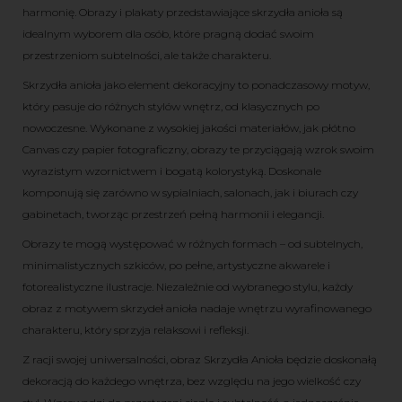
harmonię. Obrazy i plakaty przedstawiające skrzydła anioła są
idealnym wyborem dla osób, które pragną dodać swoim
przestrzeniom subtelności, ale także charakteru.
Skrzydła anioła jako element dekoracyjny to ponadczasowy motyw,
który pasuje do różnych stylów wnętrz, od klasycznych po
nowoczesne. Wykonane z wysokiej jakości materiałów, jak płótno
Canvas czy papier fotograficzny, obrazy te przyciągają wzrok swoim
wyrazistym wzornictwem i bogatą kolorystyką. Doskonale
komponują się zarówno w sypialniach, salonach, jak i biurach czy
gabinetach, tworząc przestrzeń pełną harmonii i elegancji.
Obrazy te mogą występować w różnych formach – od subtelnych,
minimalistycznych szkiców, po pełne, artystyczne akwarele i
fotorealistyczne ilustracje. Niezależnie od wybranego stylu, każdy
obraz z motywem skrzydeł anioła nadaje wnętrzu wyrafinowanego
charakteru, który sprzyja relaksowi i refleksji.
Z racji swojej uniwersalności, obraz Skrzydła Anioła będzie doskonałą
dekoracją do każdego wnętrza, bez względu na jego wielkość czy