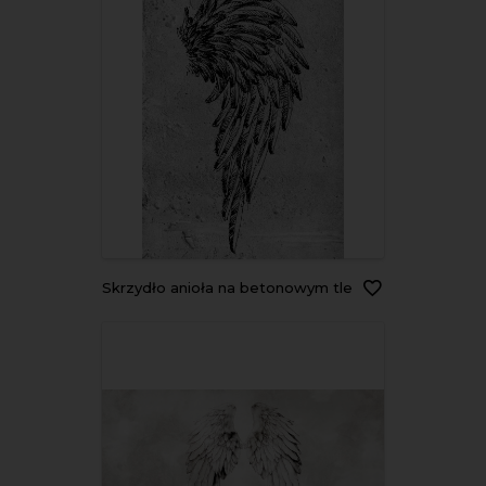
Skrzydło anioła na betonowym tle