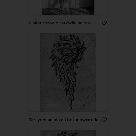
Plakat różowe skrzydła anioła
Skrzydło anioła na betonowym tle