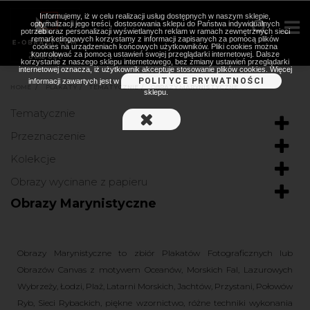
Informujemy, iż w celu realizacji usług dostępnych w naszym sklepie,
optymalizacji jego treści, dostosowania sklepu do Państwa indywidualnych
potrzeb oraz personalizacji wyświetlanych reklam w ramach zewnętrznych sieci
remarketingowych korzystamy z informacji zapisanych za pomocą plików
cookies na urządzeniach końcowych użytkowników. Pliki cookies można
kontrolować za pomocą ustawień swojej przeglądarki internetowej. Dalsze
korzystanie z naszego sklepu internetowego, bez zmiany ustawień przeglądarki
internetowej oznacza, iż użytkownik akceptuje stosowanie plików cookies. Więcej
POLITYCE PRYWATNOŚCI
informacji zawartych jest w
HOME
>
PLAKATY
>
TEMATYCZNIE
>
OBRAZY MARYNISTYCZNE
sklepu.
Tematycznie
Przeznaczenie
Kolekcje
Obrazy wycinane z papieru
Obrazy Marynistyczne
Obrazy Marynistyczne to zbiór Plakatów Fotograficznych lub
Obrazów Canvas z motywem Oceanów, Morskich Fal, Lazurowych
Wybrzeży, Łodzi, Plaż, Latarni Morskich, Jachtów, Przystani, Połowów
Ryb, Sieci Rybackich, piękne wzornictwo, różne techniki wykonania