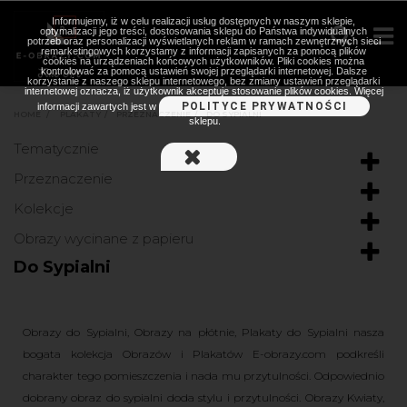
Informujemy, iż w celu realizacji usług dostępnych w naszym sklepie,
optymalizacji jego treści, dostosowania sklepu do Państwa indywidualnych
potrzeb oraz personalizacji wyświetlanych reklam w ramach zewnętrznych sieci
remarketingowych korzystamy z informacji zapisanych za pomocą plików
cookies na urządzeniach końcowych użytkowników. Pliki cookies można
kontrolować za pomocą ustawień swojej przeglądarki internetowej. Dalsze
korzystanie z naszego sklepu internetowego, bez zmiany ustawień przeglądarki
internetowej oznacza, iż użytkownik akceptuje stosowanie plików cookies. Więcej
POLITYCE PRYWATNOŚCI
informacji zawartych jest w
HOME
>
PLAKATY
>
PRZEZNACZENIE
>
DO SYPIALNI
sklepu.
Tematycznie
Przeznaczenie
Kolekcje
Obrazy wycinane z papieru
Do Sypialni
Obrazy do Sypialni, Obrazy na płótnie, Plakaty do Sypialni nasza
bogata kolekcja Obrazów i Plakatów E-obrazy.com podkreśli
charakter tego pomieszczenia i nada mu przytulności. Odpowiednio
dobrany obraz do sypialni doda stylu i przytulności. Obrazy Kwiaty,