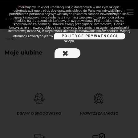
Informujemy, iż w celu realizacji usług dostępnych w naszym sklepie,
optymalizacji jego treści, dostosowania sklepu do Państwa indywidualnych
potrzeb oraz personalizacji wyświetlanych reklam w ramach zewnętrznych sieci
remarketingowych korzystamy z informacji zapisanych za pomocą plików
cookies na urządzeniach końcowych użytkowników. Pliki cookies można
kontrolować za pomocą ustawień swojej przeglądarki internetowej. Dalsze
korzystanie z naszego sklepu internetowego, bez zmiany ustawień przeglądarki
internetowej oznacza, iż użytkownik akceptuje stosowanie plików cookies. Więcej
POLITYCE PRYWATNOŚCI
informacji zawartych jest w
HOME
sklepu.
Moje ulubine
DBAMY O ŚRODOWISKO
NAJWYŻSZA JAKOŚĆ