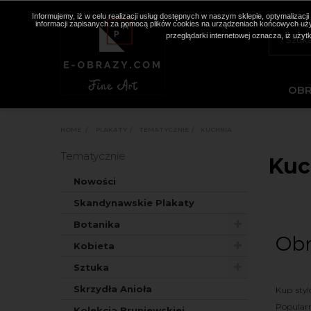
Informujemy, iż w celu realizacji usług dostępnych w naszym sklepie, optymaliza
informacji zapisanych za pomocą plików cookies na urządzeniach końcowych użyt
przeglądarki internetowej oznacza, iż użyt
OB
HOME
>
PLAKATY
>
TEMATYCZNIE
>
KUCHNIA
Tematycznie
Kuc
Nowości
Skandynawskie Plakaty
Botanika
Obr
Kobieta
Sztuka
Skrzydła Anioła
Kup styl
Popular
Kolekcja Bruniewskiej