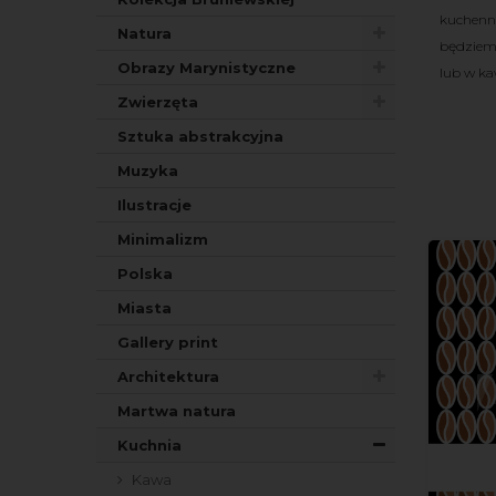
kuchenną
Natura
będziemy
Obrazy Marynistyczne
lub w ka
Zwierzęta
Sztuka abstrakcyjna
Muzyka
Ilustracje
Minimalizm
Polska
Miasta
Gallery print
Architektura
Martwa natura
Kuchnia
Kawa