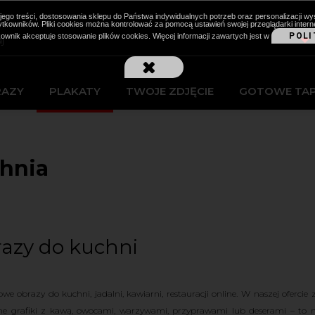
cji jego treści, dostosowania sklepu do Państwa indywidualnych potrzeb oraz personalizacj
kowników. Pliki cookies można kontrolować za pomocą ustawień swojej przeglądarki intern
POLI
kownik akceptuje stosowanie plików cookies. Więcej informacji zawartych jest w
RAZY
PLAKATY
TWOJE ZDJĘCIE
GOTOWE TA
hnia
azy do kuchni
owe obrazy do kuchni, jadalni, kawiarni, restauracji online.
W naszej ofercie 
ne grafiki z kawą, owocami, warzywami, przyprawami lub deserami – to n