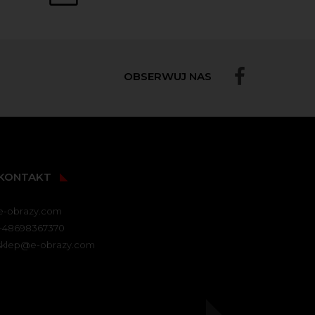
OBSERWUJ NAS
KONTAKT
e-obrazy.com
+48698367370
sklep@e-obrazy.com