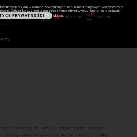
i wyświetlanych reklam w ramach zewnętrznych sieci remarketingowych korzystamy z
etowej. Dalsze korzystanie z naszego sklepu internetowego, bez zmiany ustawień
0
TYCE PRYWATNOŚCI
sklepu.
0
KOSZYK
ULUBIONE
PETY
znajdziecie Obrazy do kuchni
w różnych stylach i rodzajach.
ajbardziej adekwatne plakaty do kuchni.
Obrazy z grafiką