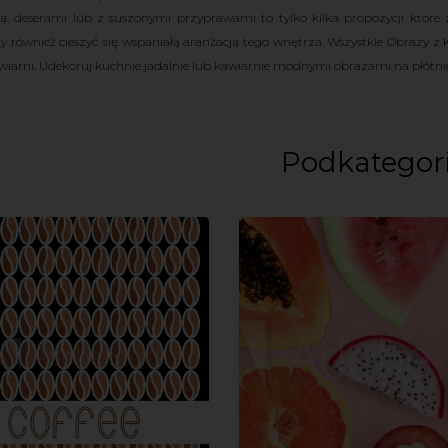
, deserami lub z suszonymi przyprawami to tylko kilka propozycji które zn
 również cieszyć się wspaniałą aranżacją tego wnętrza.
Wszystkie Obrazy z 
wiarni. Udekoruj kuchnie jadalnie lub kawiarnie modnymi obrazami na płótnie
Podkategor