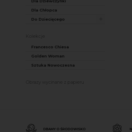
Dla Dziewczynki
Dla Chłopca
Do Dziecięcego
Kolekcje
Francesco Chiesa
Golden Woman
Sztuka Nowoczesna
Obrazy wycinane z papieru
DBAMY O ŚRODOWISKO
N