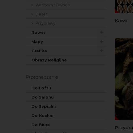
Warzywa i Owoce
Deser
Kawa
Przyprawy
Rower
Mapy
Grafika
Obrazy Religijne
Przeznaczenie
Do Loftu
Do Salonu
Do Sypialni
Do Kuchni
Do Biura
Przypr