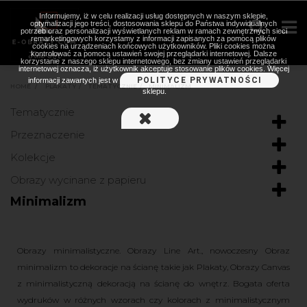
Informujemy, iż w celu realizacji usług dostępnych w naszym sklepie,
optymalizacji jego treści, dostosowania sklepu do Państwa indywidualnych
potrzeb oraz personalizacji wyświetlanych reklam w ramach zewnętrznych sieci
remarketingowych korzystamy z informacji zapisanych za pomocą plików
cookies na urządzeniach końcowych użytkowników. Pliki cookies można
kontrolować za pomocą ustawień swojej przeglądarki internetowej. Dalsze
korzystanie z naszego sklepu internetowego, bez zmiany ustawień przeglądarki
internetowej oznacza, iż użytkownik akceptuje stosowanie plików cookies. Więcej
POLITYCE PRYWATNOŚCI
informacji zawartych jest w
HOME
>
PLAKATY
>
TEMATYCZNIE
>
MINIMALIZM
sklepu.
Tematycznie
Przeznaczenie
Kolekcje
Obrazy wycinane z papieru
Minimalizm
Obrazy minimalistyczne. Obrazy Line Art., nowoczesny Obraz
minimalizm to dekoracje na ścianę takie jak Plakaty, Obrazy Canvas
z minimalistyczną dekoracją na ścianę do wnętrz. Bogata oferta
wydruków w różnych wzorach czy kolorach z minimalistycznym