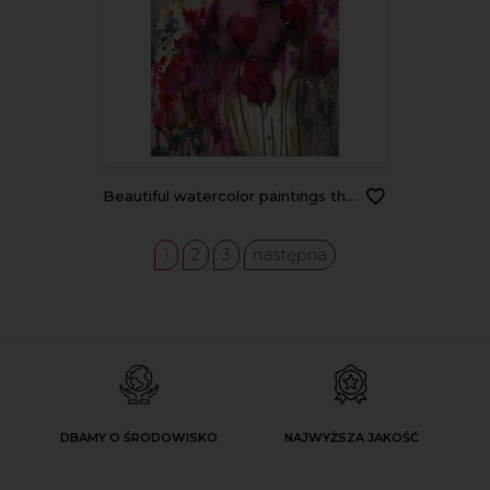
Beautiful watercolor paintings that bring flowers to wages, poppies
1
2
3
następna
DBAMY O ŚRODOWISKO
NAJWYŻSZA JAKOŚĆ