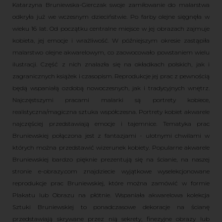
Katarzyna Bruniewska-Gierczak swoje zamiłowanie do malarstwa
odkryła już we wczesnym dzieciństwie. Po farby olejne sięgnęła w
wieku 16 lat. Od początku centralne miejsce w jej obrazach zajmuje
kobieta, jej emocje i wrażliwość. W późniejszym okresie zastąpiła
malarstwo olejne akwarelowym, co zaowocowało powstaniem wielu
ilustracji. Część z nich znalazła się na okładkach polskich, jak i
zagranicznych książek i czasopism. Reprodukcje jej prac z pewnością
będą wspaniałą ozdobą nowoczesnych, jak i tradycyjnych wnętrz.
Najczęstszymi pracami malarki są portrety kobiece,
realistyczna/magiczna sztuka współczesna. Portrety kobiet akwarele
najczęściej przedstawiają emocje i tajemnice. Tematyka prac
Bruniewskiej połączona jest z fantazjami - ulotnymi chwilami w
których można przedstawić wizerunek kobiety. Popularne akwarele
Bruniewskiej bardzo pięknie prezentują się na ścianie, na naszej
stronie e-obrazy.com znajdziecie wyjątkowe wyselekcjonowane
reprodukcje prac Bruniewskiej, które można zamówić w formie
Plakatu lub Obrazu na płótnie. Wspaniała akwarelowa kolekcja
Sztuki Bruniewskiej to ponadczasowe dekoracje na ścianę
przedstawiają skrywane przez nią sekrety, finezyjne obrazy lub