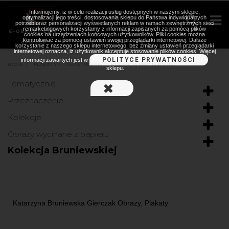
Informujemy, iż w celu realizacji usług dostępnych w naszym sklepie,
optymalizacji jego treści, dostosowania sklepu do Państwa indywidualnych
potrzeb oraz personalizacji wyświetlanych reklam w ramach zewnętrznych sieci
remarketingowych korzystamy z informacji zapisanych za pomocą plików
cookies na urządzeniach końcowych użytkowników. Pliki cookies można
kontrolować za pomocą ustawień swojej przeglądarki internetowej. Dalsze
korzystanie z naszego sklepu internetowego, bez zmiany ustawień przeglądarki
internetowej oznacza, iż użytkownik akceptuje stosowanie plików cookies. Więcej
POLITYCE PRYWATNOŚCI
informacji zawartych jest w
HOME
>
PLAKATY
>
TEMATYCZNIE
>
KOLEKCJA BRUNIEWSKIEJ
sklepu.
Tematycznie
Przeznaczenie
Kolekcje
Obrazy wycinane z papieru
Kolekcja Bruniewskiej
Katarzyna Bruniewska Gierczak Obrazy, Plakaty