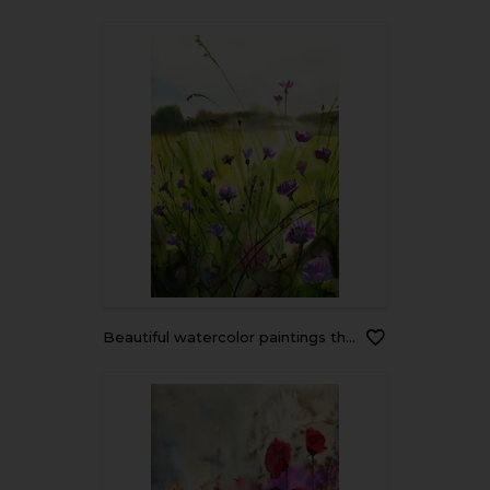
Beautiful watercolor paintings that bring flowers to wages