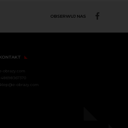
OBSERWUJ NAS
KONTAKT
e-obrazy.com
+48698367370
sklep@e-obrazy.com