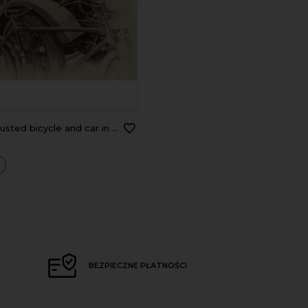
bicycle and car in an old shed - black and white
a
BEZPIECZNE PŁATNOŚCI