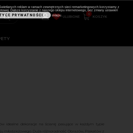
i wyświetlanych reklam w ramach zewnętrznych sieci remarketingowych korzystamy z
etowej. Dalsze korzystanie z naszego sklepu internetowego, bez zmiany ustawień
0
TYCE PRYWATNOŚCI
sklepu.
0
KOSZYK
ULUBIONE
PETY
w idealne dekoracje na ścianę pasujące w każdym typie
okoju młodzieżowego. Duża różnorodność Obrazów, Plakatów z