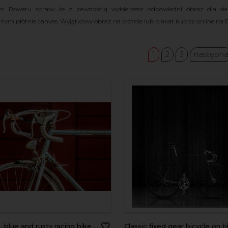
 Roweru sprawi że z pewnością wybierzesz odpowiedni obraz dla si
nym płótnie canvas. Wyjątkowy obraz na płótnie lub plakat kupisz online na
1
2
3
następn
ue and rusty racing bike leaning against a red, wooden wall.
Classic fixed gear bicycle on black wood s