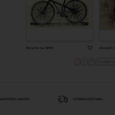
Bicycle ca. 1890
Ancient rusted 
1
2
3
następn
AJWYŻSZA JAKOŚĆ
SZYBKA DOSTAWA