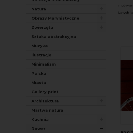
motywem
Natura
bawełnia
Obrazy Marynistyczne
Zwierzęta
Sztuka abstrakcyjna
Muzyka
Ilustracje
Minimalizm
Polska
Miasta
Gallery print
Architektura
Martwa natura
Kuchnia
Rower
An old, bl