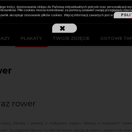
cji jego treści, dostosowania sklepu do Państwa indywidualnych potrzeb oraz personalizacj
kowników. Pliki cookies można kontrolować za pomocą ustawień swojej przeglądarki intern
POLI
kownik akceptuje stosowanie plików cookies. Więcej informacji zawartych jest w
RAZY
PLAKATY
TWOJE ZDJĘCIE
GOTOWE TA
er
az rower
rowery, Obrazy i plakaty z motywem roweru. Obrazy z motywem roweró
zeń. Szczególnie Obrazy na płótnie Rower pasują do salonu, sypialni lub p