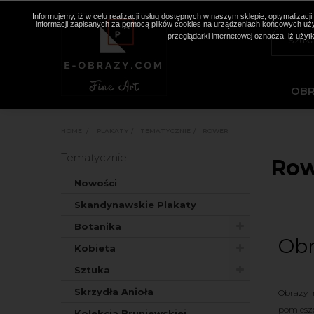
Informujemy, iż w celu realizacji usług dostępnych w naszym sklepie, optymaliza
informacji zapisanych za pomocą plików cookies na urządzeniach końcowych użyt
przeglądarki internetowej oznacza, iż użyt
OB
HOME
>
PLAKATY
>
TEMATYCZNIE
>
ROWER
Tematycznie
Row
Nowości
Skandynawskie Plakaty
Botanika
Obr
Kobieta
Sztuka
Skrzydła Anioła
Obrazy 
pomieszc
Kolekcja Bruniewskiej