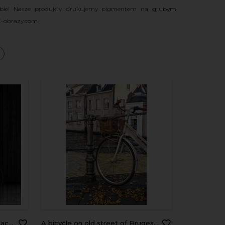
ebie! Nasze produkty drukujemy pigmentem na grubym
 E-obrazy.com
a
tage
A bicycle on old street of Bruges, Belgium