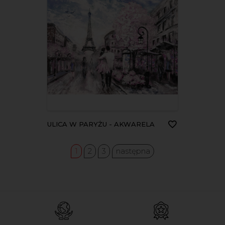
ULICA W PARYŻU - AKWARELA
1
2
3
następna