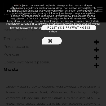
Informujemy, iż w celu realizacji usług dostępnych w naszym sklepie,
optymalizacji jego treści, dostosowania sklepu do Państwa indywidualnych
potrzeb oraz personalizacji wyświetlanych reklam w ramach zewnętrznych sieci
remarketingowych korzystamy z informacji zapisanych za pomocą plików
cookies na urządzeniach końcowych użytkowników. Pliki cookies można
kontrolować za pomocą ustawień swojej przeglądarki internetowej. Dalsze
korzystanie z naszego sklepu internetowego, bez zmiany ustawień przeglądarki
internetowej oznacza, iż użytkownik akceptuje stosowanie plików cookies. Więcej
POLITYCE PRYWATNOŚCI
informacji zawartych jest w
HOME
>
PLAKATY
>
TEMATYCZNIE
>
MIASTA
sklepu.
Tematycznie
Przeznaczenie
Kolekcje
Obrazy wycinane z papieru
Miasta
Obrazy Miasta Europy to kategoria, która wykorzystuje dekoracje na
ścianę z motywem Miast, Wieżowców, Popularnych Miejsc,
Zabytków. Plakaty lub Obrazy Canvas z wizerunkiem MIAST w
nietuzinkowy sposób udekorują każde pomieszczenie, zarówno te