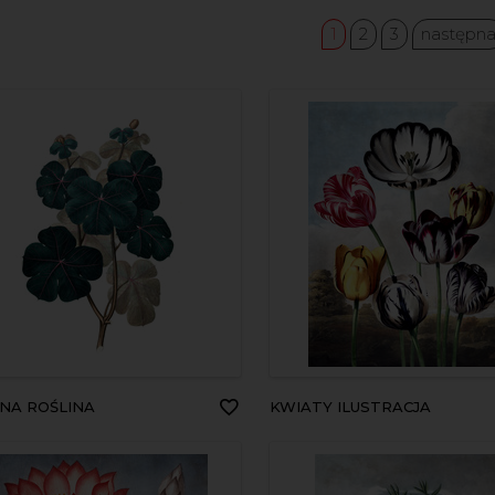
1
2
3
następn
ONA ROŚLINA
KWIATY ILUSTRACJA