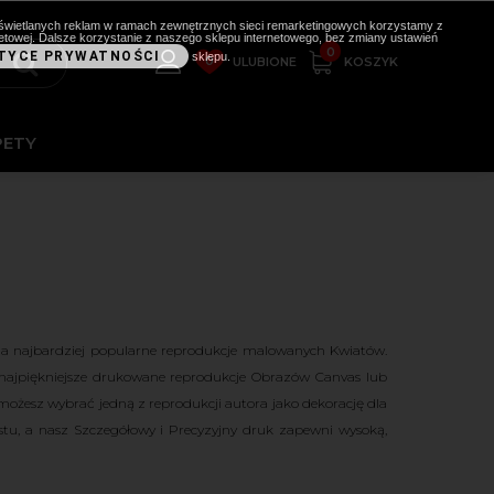
i wyświetlanych reklam w ramach zewnętrznych sieci remarketingowych korzystamy z
etowej. Dalsze korzystanie z naszego sklepu internetowego, bez zmiany ustawień
0
TYCE PRYWATNOŚCI
sklepu.
0
KOSZYK
ULUBIONE
PETY
ia najbardziej popularne reprodukcje malowanych Kwiatów.
najpiękniejsze drukowane reprodukcje Obrazów Canvas lub
sz wybrać jedną z reprodukcji autora jako dekorację dla
stu, a nasz Szczegółowy i Precyzyjny druk zapewni wysoką,