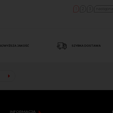
1
2
3
następn
AJWYŻSZA JAKOŚĆ
SZYBKA DOSTAWA
INFORMACJA