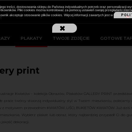
cji jego treści, dostosowania sklepu do Państwa indywidualnych potrzeb oraz personalizacj
kowników. Pliki cookies można kontrolować za pomocą ustawień swojej przeglądarki intern
POLI
kownik akceptuje stosowanie plików cookies. Więcej informacji zawartych jest w
RAZY
PLAKATY
TWOJE ZDJĘCIE
GOTOWE TA
ery print
lustracje Kwiatów - kolekcja Obrazów, Plakatów GALLERY PRINT przedstaw
łe prace twórcy stworzą indywidualny styl w Twoim mieszkaniu, polecamy 
w z motywem przewodnim KWIATÓW, LIŚCI, BUKIETÓW KWIATÓW. Już dziś może
mieszkania. Wybierz plakat lub obraz, który najbardziej przypadł Ci do gu
 jakość dekoracji.