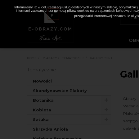
Informujemy, iż w celu realizacji usług dostępnych w naszym sklepie, optymaliza
informacji zapisanych za pomocą plików cookies na urządzeniach końcowych użyt
przeglądarki internetowej oznacza, iż użyt
OB
HOME
>
PLAKATY
>
TEMATYCZNIE
>
GALLERY PRINT
Tematycznie
Gall
Nowości
Skandynawskie Plakaty
Obrazy I
Botanika
Wspania
Kobieta
Plakató
Sztuka
swojego 
galeryjną
Skrzydła Anioła
Kolekcja Bruniewskiej