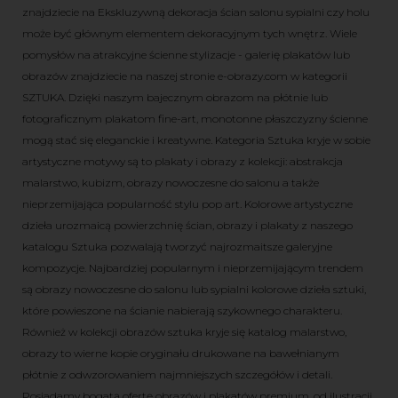
znajdziecie na Ekskluzywną dekoracja ścian salonu sypialni czy holu
może być głównym elementem dekoracyjnym tych wnętrz. Wiele
pomysłów na atrakcyjne ścienne stylizacje - galerię plakatów lub
obrazów znajdziecie na naszej stronie e-obrazy.com w kategorii
SZTUKA. Dzięki naszym bajecznym obrazom na płótnie lub
fotograficznym plakatom fine-art, monotonne płaszczyzny ścienne
mogą stać się eleganckie i kreatywne. Kategoria Sztuka kryje w sobie
artystyczne motywy są to plakaty i obrazy z kolekcji: abstrakcja
malarstwo, kubizm, obrazy nowoczesne do salonu a także
nieprzemijająca popularność stylu pop art. Kolorowe artystyczne
dzieła urozmaicą powierzchnię ścian, obrazy i plakaty z naszego
katalogu Sztuka pozwalają tworzyć najrozmaitsze galeryjne
kompozycje. Najbardziej popularnym i nieprzemijającym trendem
są obrazy nowoczesne do salonu lub sypialni kolorowe dzieła sztuki,
które powieszone na ścianie nabierają szykownego charakteru.
Również w kolekcji obrazów sztuka kryje się katalog malarstwo,
obrazy to wierne kopie oryginału drukowane na bawełnianym
płótnie z odwzorowaniem najmniejszych szczegółów i detali.
Posiadamy bogatą ofertę obrazów i plakatów premium, od ilustracji