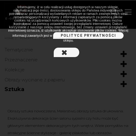
Informujemy, iż w celu realizacji usług dostępnych w naszym sklepie,
optymalizacji jego treści, dostosowania sklepu do Państwa indywidualnych
potrzeb oraz personalizacji wyświetlanych reklam w ramach zewnętrznych sieci
remarketingowych korzystamy z informacji zapisanych za pomocą plików
cookies na urządzeniach końcowych użytkowników. Pliki cookies można
kontrolować za pomocą ustawień swojej przeglądarki internetowej. Dalsze
korzystanie z naszego sklepu internetowego, bez zmiany ustawień przeglądarki
internetowej oznacza, iż użytkownik akceptuje stosowanie plików cookies. Więcej
POLITYCE PRYWATNOŚCI
informacji zawartych jest w
HOME
>
PLAKATY
>
TEMATYCZNIE
>
SZTUKA
sklepu.
Tematycznie
Przeznaczenie
Kolekcje
Obrazy wycinane z papieru
Sztuka
Obrazy sztuka nowoczesna, Malarstwo, obrazy sztuka drukowana.
Ekskluzywna dekoracja ścian salonu sypialni czy holu może być
głównym elementem dekoracyjnym tych wnętrz. Wiele pomysłów na
atrakcyjne ścienne stylizacje - galerię plakatów lub obrazów